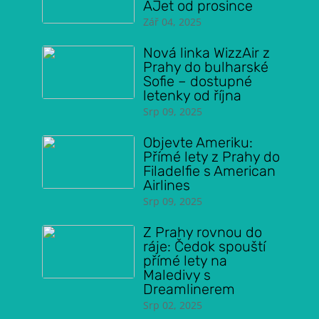
AJet od prosince
Zář 04, 2025
Nová linka WizzAir z
Prahy do bulharské
Sofie – dostupné
letenky od října
Srp 09, 2025
Objevte Ameriku:
Přímé lety z Prahy do
Filadelfie s American
Airlines
Srp 09, 2025
Z Prahy rovnou do
ráje: Čedok spouští
přímé lety na
Maledivy s
Dreamlinerem
Srp 02, 2025