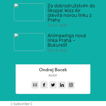
Za dobrodružstvím do
Skopje! Wizz Air
otevírá novou linku z
Prahy
Čvc 31, 2025
Animawings nová
linka Praha –
Bukurešť
Čvc 19, 2025
Ondrej Bocek
Autor
Subscribe