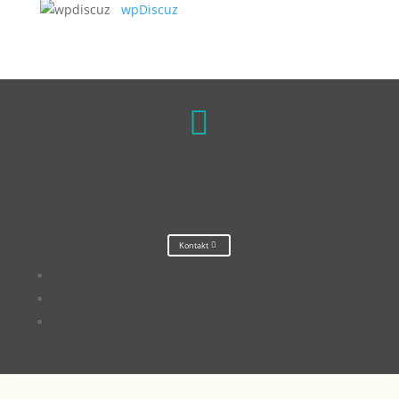
wpDiscuz

Kontakt