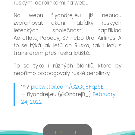
ruskými aerolinkami na webu.
Na webu flyondrej.eu již nebudu
zveřejňovat akční nabídky ruských
leteckých společností, například
Aeroflotu, Pobedy, S7 nebo Ural Airlines. A
to se týká jak letů do Ruska, tak i letu s
transferem přes ruská letiště.
To se týká i různých článků, které by
nepřímo propagovaly ruské aerolinky.
???
pic.twitter.com/C2Qg8PqZ6E
— flyondrej.eu (@OndrejB_)
February
24, 2022
2