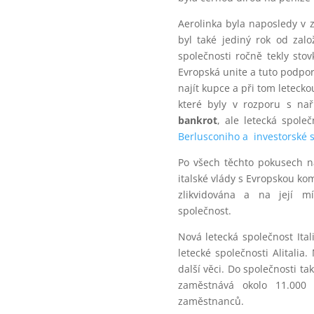
Aerolinka byla naposledy v z
byl také jediný rok od zalo
společnosti ročně tekly sto
Evropská unite a tuto podporu
najít kupce a při tom letec
které byly v rozporu s na
bankrot
, ale letecká spole
Berlusconiho a investorské s
Po všech těchto pokusech n
italské vlády s Evropskou kom
zlikvidována a na její m
společnost.
Nová letecká společnost
Ita
letecké společnosti Alitalia.
další věci. Do společnosti ta
zaměstnává okolo 11.000 
zaměstnanců.