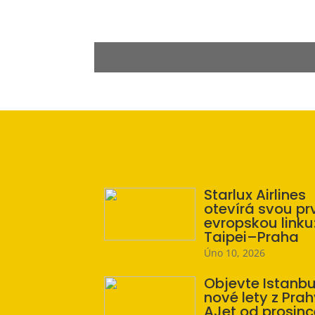
Starlux Airlines
otevírá svou pr
evropskou linku
Taipei–Praha
Úno 10, 2026
Objevte Istanbu
nové lety z Prah
AJet od prosinc