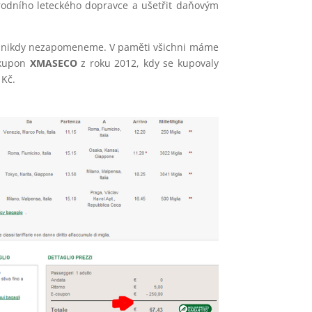
rodního leteckého dopravce a ušetřit daňovým
lii nikdy nezapomeneme. V paměti všichni máme
 kupon
XMASECO
z roku 2012, kdy se kupovaly
 Kč.