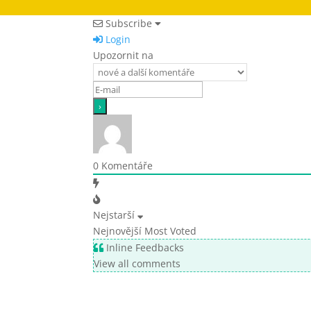
Subscribe
Login
Upozornit na
0
Komentáře
Nejstarší
Nejnovější
Most Voted
Inline Feedbacks
View all comments