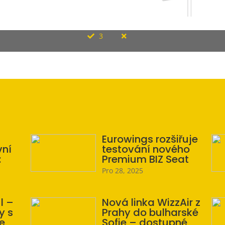
3
Eurowings rozšiřuje
vní
testování nového
:
Premium BIZ Seat
Pro 28, 2025
l –
Nová linka WizzAir z
y s
Prahy do bulharské
e
Sofie – dostupné