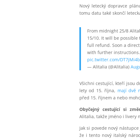
Nový letecký dopravce plánu
tomu datu také skončí letecká
From midnight 25/8 Alitali
15/10. It will be possible
full refund. Soon a direc
with further instructions
pic.twitter.com/DT7jMi4b
— Alitalia (@Alitalia)
Augu
Všichni cestující, kteří jsou d
lety od 15. října,
mají dvě 
před 15. říjnem a nebo moho
Obyčejný cestující si zm
Alitalia, takže jméno i livery
Jak si povede nový nástupce j
že i tento nový italský náro