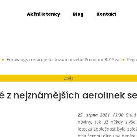
Akční letenky
Blog
Kontakt
owings rozšiřuje testování nového Premium BIZ Seat
Pegasus Air
Zpět
é z nejznámějších aerolinek se 
25. srpna 2021 13:30
Snad 
noviny, tak už někdy slyšel
letecká společnost byla zalo
byla černou dírou na peníze 