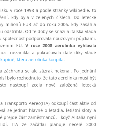
isku v roce 1998 a podle stránky wikipedie, to
žení, kdy byla v zelených číslech. Do letecké
vky milionů EUR až do roku 2006, kdy zasáhla
 odstřihla. Od té doby se snažila italská vláda
kou společnost podporovala nouzovými půjčkami,
řízením EU.
V roce 2008 aerolinka vyhlásila
čnost nezanikla a pokračovala dále díky vládě
kupině, která aerolinka koupila.
a záchranu se ale zázrak nekonal. Po jednání
isí bylo rozhodnuto, že tato aerolinka musí být
ísto nastoupí zcela nově založená letecká
lia Transporto Aereo(ITA) odkoupí část aktiv od
 Má se jednat hlavně o letadla, letištní sloty a
ké přejde část zaměstnanců, i když Alitalia nyní
lidí, ITA ze začátku plánuje necelé 3000