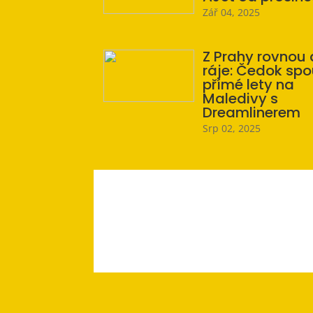
Zář 04, 2025
Z Prahy rovnou
ráje: Čedok spo
přímé lety na
Maledivy s
Dreamlinerem
Srp 02, 2025