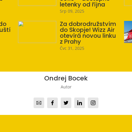
letenky od října
Srp 09, 2025
 do
Za dobrodružstvím
uští
do Skopje! Wizz Air
otevírá novou linku
z Prahy
Čvc 31, 2025
Ondrej Bocek
Autor