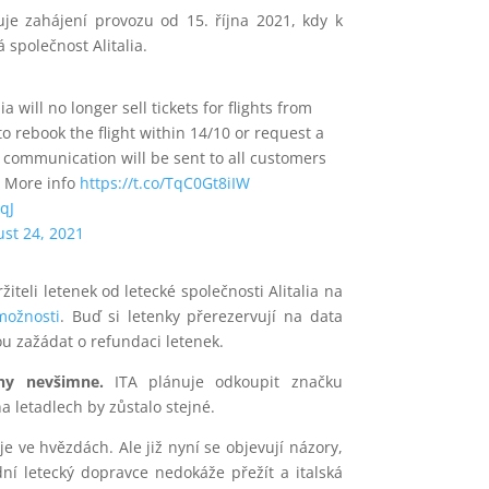
je zahájení provozu od 15. října 2021, kdy k
 společnost Alitalia.
a will no longer sell tickets for flights from
 to rebook the flight within 14/10 or request a
t communication will be sent to all customers
. More info
https://t.co/TqC0Gt8iIW
qJ
st 24, 2021
ržiteli letenek od letecké společnosti Alitalia na
možnosti
. Buď si letenky přerezervují na data
u zažádat o refundaci letenek.
ěny nevšimne.
ITA plánuje odkoupit značku
 na letadlech by zůstalo stejné.
e ve hvězdách. Ale již nyní se objevují názory,
dní letecký dopravce nedokáže přežít a italská