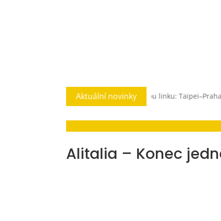
Aktuální novinky
rlux Airlines otevírá svou první evropskou linku: Taipei–Praha
Eur
Alitalia – Konec jedn