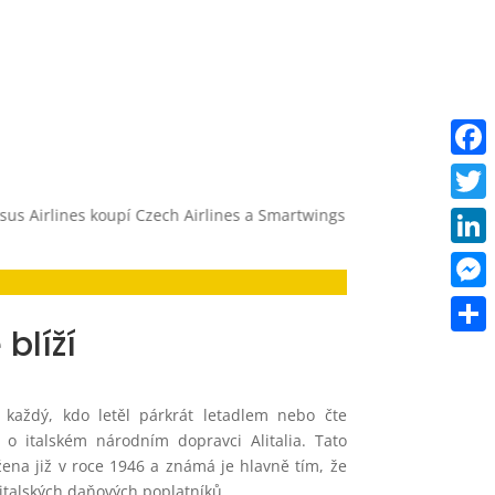
Faceb
lines koupí Czech Airlines a Smartwings
Objevte Istanbul – nové 
Twitt
Linke
Mess
blíží
Share
každý, kdo letěl párkrát letadlem nebo čte
 o italském národním dopravci Alitalia. Tato
žena již v roce 1946 a známá je hlavně tím, že
italských daňových poplatníků.