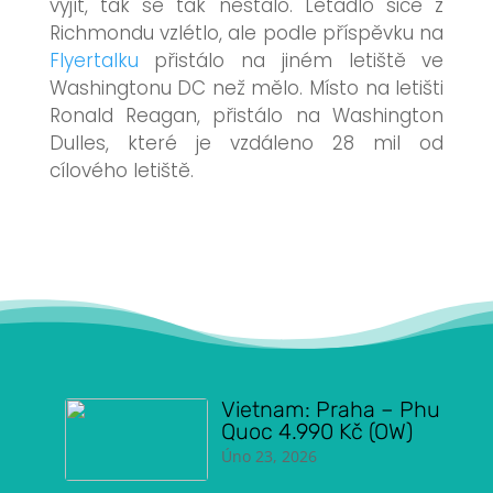
vyjít, tak se tak nestalo. Letadlo sice z
Richmondu vzlétlo, ale podle příspěvku na
Flyertalku
přistálo na jiném letiště ve
Washingtonu DC než mělo. Místo na letišti
Ronald Reagan, přistálo na
Washington
Dulles, které je vzdáleno 28 mil od
cílového letiště.
Vietnam: Praha – Phu
Quoc 4.990 Kč (OW)
Úno 23, 2026