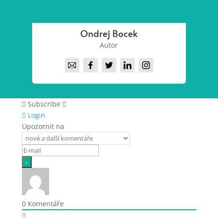
Ondrej Bocek
Autor
Subscribe
Login
Upozornit na
0
Komentáře