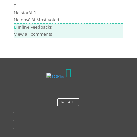
Nejstarší
Nejnovější
Most Voted
Inline Feedbacks
View all comments

Kontakt