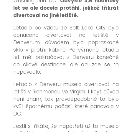
Washingtonu DC.
Obvykle 3,5 hodinový
let se ale docela protáhl, jelikož třikrát
divertoval na jiné letiště.
Letadlo po vzletu ze Salt Lake City bylo
donuceno divertovat na letiště v
Denverum, důvodem bylo popraskané
sklo v pilotní kabině. Po výměně letadla
let měl pokračovat z Denveru konečně
do cílové destinace, ale ani zde se to
nepovedlo.
Letadlo z Denveru muselo divertovat na
letišti
v Richmondu ve Virginii. I když důvod
není znám, tak pravděpodobně to bylo
kvůli špatnému počasí, které panovalo v
DC.
Jestli si říkáte, že napotřetí už to muselo