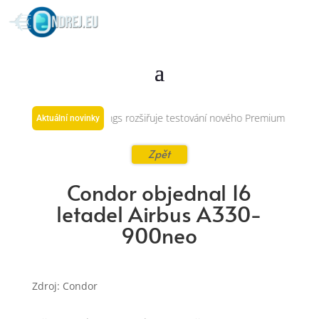
 Taipei–Praha
Eurowings rozšiřuje testování nového Premium BIZ Seat
Aktuální novinky
Zpět
Condor objednal 16
letadel Airbus A330-
900neo
Zdroj: Condor