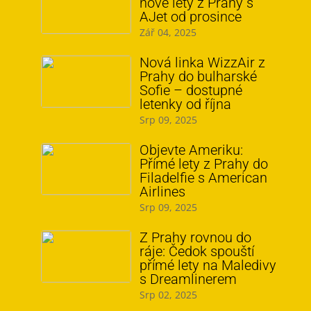
nové lety z Prahy s
AJet od prosince
Zář 04, 2025
Nová linka WizzAir z
Prahy do bulharské
Sofie – dostupné
letenky od října
Srp 09, 2025
Objevte Ameriku:
Přímé lety z Prahy do
Filadelfie s American
Airlines
Srp 09, 2025
Z Prahy rovnou do
ráje: Čedok spouští
přímé lety na Maledivy
s Dreamlinerem
Srp 02, 2025