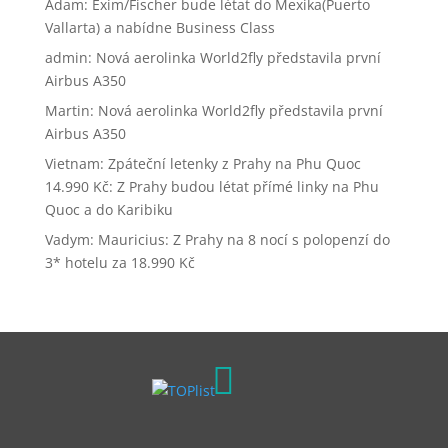
Adam
:
Exim/Fischer bude létat do Mexika(Puerto
Vallarta) a nabídne Business Class
admin
:
Nová aerolinka World2fly představila první
Airbus A350
Martin
:
Nová aerolinka World2fly představila první
Airbus A350
Vietnam: Zpáteční letenky z Prahy na Phu Quoc
14.990 Kč
:
Z Prahy budou létat přímé linky na Phu
Quoc a do Karibiku
Vadym
:
Mauricius: Z Prahy na 8 nocí s polopenzí do
3* hotelu za 18.990 Kč
