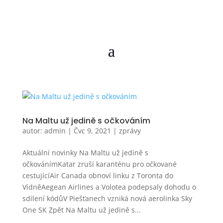
Na Maltu už jedině s očkováním
autor:
admin
|
Čvc 9, 2021
|
zprávy
Aktuální novinky Na Maltu už jedině s
očkovánímKatar zruší karanténu pro očkované
cestujícíAir Canada obnoví linku z Toronta do
VídněAegean Airlines a Volotea podepsaly dohodu o
sdílení kódůV Piešťanech vzniká nová aerolinka Sky
One SK Zpět Na Maltu už jedině s...