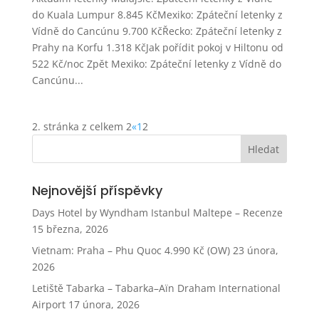
do Kuala Lumpur 8.845 KčMexiko: Zpáteční letenky z
Vídně do Cancúnu 9.700 KčŘecko: Zpáteční letenky z
Prahy na Korfu 1.318 KčJak pořídit pokoj v Hiltonu od
522 Kč/noc Zpět Mexiko: Zpáteční letenky z Vídně do
Cancúnu...
2. stránka z celkem 2
«
1
2
Nejnovější příspěvky
Days Hotel by Wyndham Istanbul Maltepe – Recenze
15 března, 2026
Vietnam: Praha – Phu Quoc 4.990 Kč (OW)
23 února,
2026
Letiště Tabarka – Tabarka–Aïn Draham International
Airport
17 února, 2026