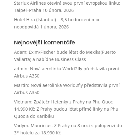
Starlux Airlines otevírá svou první evropskou linku:
Taipei–Praha
10 února, 2026
Hotel Hira (Istanbul) – 8,5 hodnocení moc
neodpovídá
1 února, 2026
Nejnovější komentáře
Adam
:
Exim/Fischer bude létat do Mexika(Puerto
Vallarta) a nabídne Business Class
admin
:
Nová aerolinka World2fly představila první
Airbus A350
Martin
:
Nová aerolinka World2fly představila první
Airbus A350
Vietnam: Zpáteční letenky z Prahy na Phu Quoc
14.990 Kč
:
Z Prahy budou létat přímé linky na Phu
Quoc a do Karibiku
Vadym
:
Mauricius: Z Prahy na 8 nocí s polopenzí do
3* hotelu za 18.990 Kč