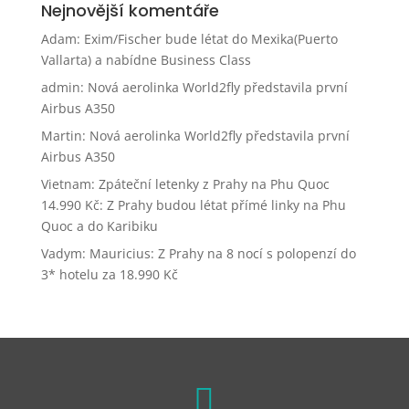
Nejnovější komentáře
Adam
:
Exim/Fischer bude létat do Mexika(Puerto
Vallarta) a nabídne Business Class
admin
:
Nová aerolinka World2fly představila první
Airbus A350
Martin
:
Nová aerolinka World2fly představila první
Airbus A350
Vietnam: Zpáteční letenky z Prahy na Phu Quoc
14.990 Kč
:
Z Prahy budou létat přímé linky na Phu
Quoc a do Karibiku
Vadym
:
Mauricius: Z Prahy na 8 nocí s polopenzí do
3* hotelu za 18.990 Kč
