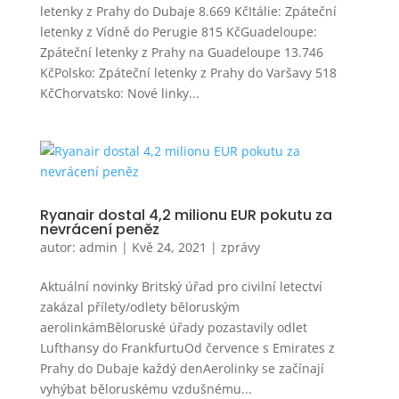
letenky z Prahy do Dubaje 8.669 KčItálie: Zpáteční
letenky z Vídně do Perugie 815 KčGuadeloupe:
Zpáteční letenky z Prahy na Guadeloupe 13.746
KčPolsko: Zpáteční letenky z Prahy do Varšavy 518
KčChorvatsko: Nové linky...
Ryanair dostal 4,2 milionu EUR pokutu za
nevrácení peněz
autor:
admin
|
Kvě 24, 2021
|
zprávy
Aktuální novinky Britský úřad pro civilní letectví
zakázal přílety/odlety běloruským
aerolinkámBěloruské úřady pozastavily odlet
Lufthansy do FrankfurtuOd července s Emirates z
Prahy do Dubaje každý denAerolinky se začínají
vyhýbat běloruskému vzdušnému...