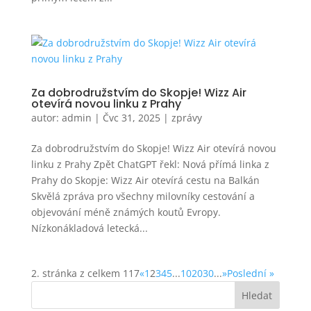
Za dobrodružstvím do Skopje! Wizz Air
otevírá novou linku z Prahy
autor:
admin
|
Čvc 31, 2025
|
zprávy
Za dobrodružstvím do Skopje! Wizz Air otevírá novou
linku z Prahy Zpět ChatGPT řekl: Nová přímá linka z
Prahy do Skopje: Wizz Air otevírá cestu na Balkán
Skvělá zpráva pro všechny milovníky cestování a
objevování méně známých koutů Evropy.
Nízkonákladová letecká...
2. stránka z celkem 117
«
1
2
3
4
5
...
10
20
30
...
»
Poslední »