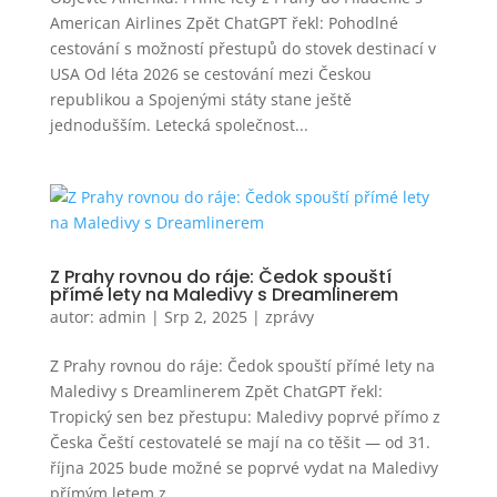
American Airlines Zpět ChatGPT řekl: Pohodlné
cestování s možností přestupů do stovek destinací v
USA Od léta 2026 se cestování mezi Českou
republikou a Spojenými státy stane ještě
jednodušším. Letecká společnost...
Z Prahy rovnou do ráje: Čedok spouští
přímé lety na Maledivy s Dreamlinerem
autor:
admin
|
Srp 2, 2025
|
zprávy
Z Prahy rovnou do ráje: Čedok spouští přímé lety na
Maledivy s Dreamlinerem Zpět ChatGPT řekl:
Tropický sen bez přestupu: Maledivy poprvé přímo z
Česka Čeští cestovatelé se mají na co těšit — od 31.
října 2025 bude možné se poprvé vydat na Maledivy
přímým letem z...