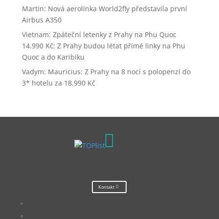
Martin
:
Nová aerolinka World2fly představila první
Airbus A350
Vietnam: Zpáteční letenky z Prahy na Phu Quoc
14.990 Kč
:
Z Prahy budou létat přímé linky na Phu
Quoc a do Karibiku
Vadym
:
Mauricius: Z Prahy na 8 nocí s polopenzí do
3* hotelu za 18.990 Kč

Kontakt