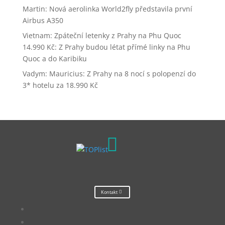
Martin
:
Nová aerolinka World2fly představila první
Airbus A350
Vietnam: Zpáteční letenky z Prahy na Phu Quoc
14.990 Kč
:
Z Prahy budou létat přímé linky na Phu
Quoc a do Karibiku
Vadym
:
Mauricius: Z Prahy na 8 nocí s polopenzí do
3* hotelu za 18.990 Kč

Kontakt