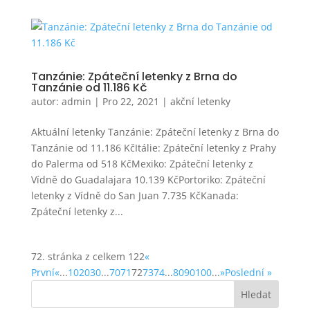
Tanzánie: Zpáteční letenky z Brna do
Tanzánie od 11.186 Kč
autor:
admin
|
Pro 22, 2021
|
akční letenky
Aktuální letenky Tanzánie: Zpáteční letenky z Brna do
Tanzánie od 11.186 KčItálie: Zpáteční letenky z Prahy
do Palerma od 518 KčMexiko: Zpáteční letenky z
Vídně do Guadalajara 10.139 KčPortoriko: Zpáteční
letenky z Vídně do San Juan 7.735 KčKanada:
Zpáteční letenky z...
72. stránka z celkem 122
«
První
«
...
10
20
30
...
70
71
72
73
74
...
80
90
100
...
»
Poslední »