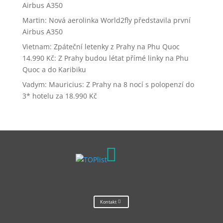
Airbus A350
Martin
:
Nová aerolinka World2fly představila první
Airbus A350
Vietnam: Zpáteční letenky z Prahy na Phu Quoc
14.990 Kč
:
Z Prahy budou létat přímé linky na Phu
Quoc a do Karibiku
Vadym
:
Mauricius: Z Prahy na 8 nocí s polopenzí do
3* hotelu za 18.990 Kč

Kontakt