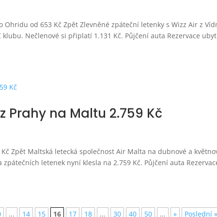
o Ohridu od 653 Kč Zpět Zlevněné zpáteční letenky s Wizz Air z Víd
klubu. Nečlenové si připlatí 1.131 Kč. Půjčení auta Rezervace uby
 z Prahy na Maltu 2.759 Kč
9 Kč Zpět Maltská letecká společnost Air Malta na dubnové a květno
a zpátečních letenek nyní klesla na 2.759 Kč. Půjčení auta Rezervac
0
...
14
15
16
17
18
...
30
40
50
...
»
Poslední 