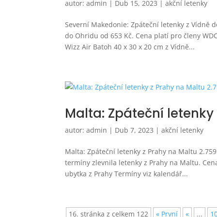
autor:
admin
|
Dub 15, 2023
|
akční letenky
Severní Makedonie: Zpáteční letenky z Vídně d
do Ohridu od 653 Kč. Cena platí pro členy WDC 
Wizz Air Batoh 40 x 30 x 20 cm z Vídně...
Malta: Zpáteční letenky
autor:
admin
|
Dub 7, 2023
|
akční letenky
Malta: Zpáteční letenky z Prahy na Maltu 2.75
termíny zlevnila letenky z Prahy na Maltu. Cen
ubytka z Prahy Termíny viz kalendář...
16. stránka z celkem 122
« První
«
...
1