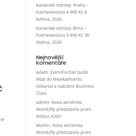
Kanárské ostrovy: Praha –
Fuerteventura 4.990 Kč
8
května, 2026
Kanárské ostrovy: Brno –
Fuerteventura 3.990 Kč
30
dubna, 2026
Nejnovější
komentáře
Adam
:
Exim/Fischer bude
létat do Mexika(Puerto
č
Vallarta) a nabídne Business
Class
admin
:
Nová aerolinka
World2fly představila první
Airbus A350
lně
Martin
:
Nová aerolinka
World2fly představila první