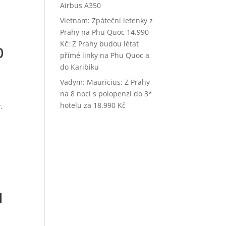
Airbus A350
Vietnam: Zpáteční letenky z
Prahy na Phu Quoc 14.990
Kč
:
Z Prahy budou létat
0
přímé linky na Phu Quoc a
do Karibiku
Vadym
:
Mauricius: Z Prahy
na 8 nocí s polopenzí do 3*
hotelu za 18.990 Kč
.
ě
d