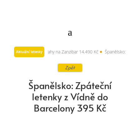
: Zpáteční letenky z Prahy na Zanzibar 14.490 Kč
Španělsko: Zpáteční 
Aktuální letenky
Zpět
Španělsko: Zpáteční
letenky z Vídně do
Barcelony 395 Kč