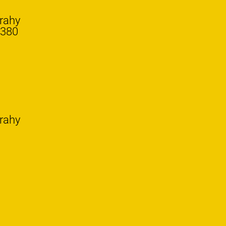
Prahy
.380
Prahy