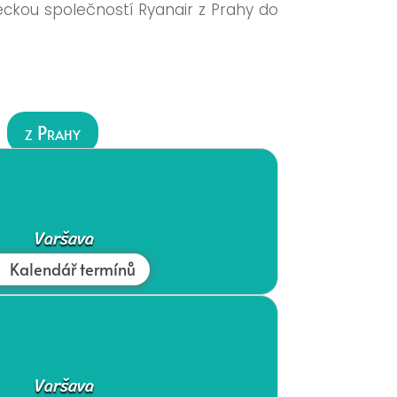
eckou společností Ryanair z Prahy do
z Prahy
Varšava
Kalendář termínů
Varšava