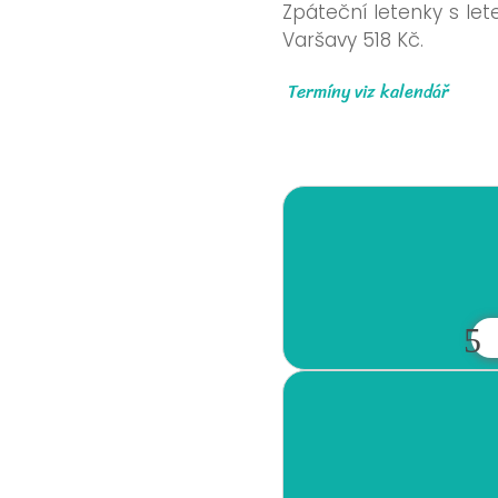
Zpáteční letenky s let
Varšavy 518 Kč.
Termíny viz kalendář