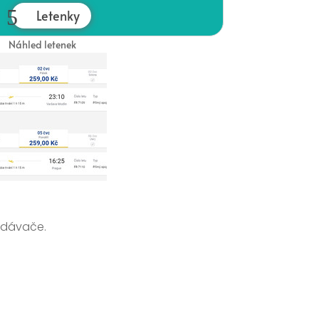
Letenky
Náhled letenek
edávače.