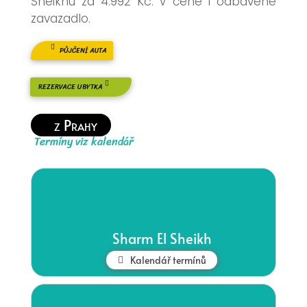
Sheikhu za 4.992 Kč. V ceně i odbavené
zavazadlo.
PŮJČENÍ AUTA
REZERVACE UBYTKA
z Prahy
Termíny viz kalendář
Sharm El Sheikh
Kalendář termínů