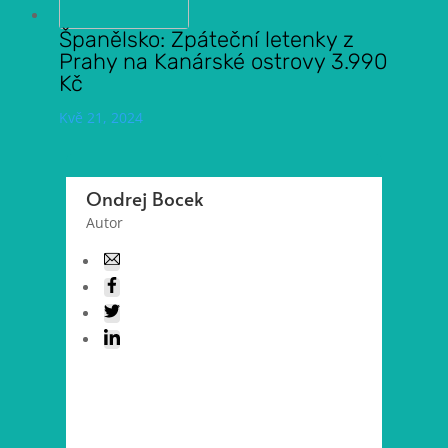
Španělsko: Zpáteční letenky z
Prahy na Kanárské ostrovy 3.990
Kč
Kvě 21, 2024
Ondrej Bocek
Autor