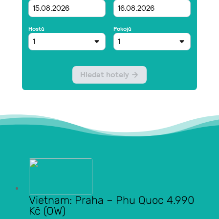
Vietnam: Praha – Phu Quoc 4.990
Kč (OW)