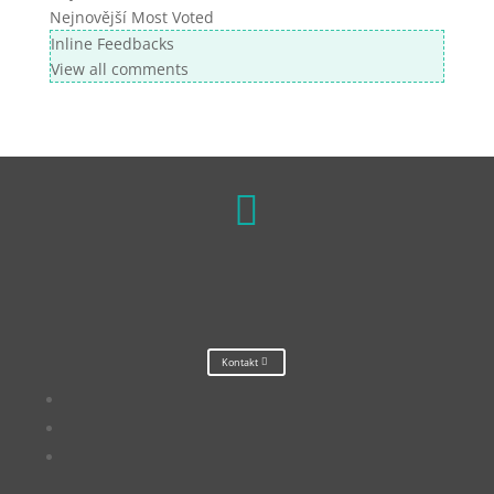
Nejnovější
Most Voted
Inline Feedbacks
View all comments

Kontakt