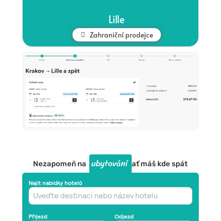
Lille
Zahraniční prodejce
ubytování
Nezapomeň na
ať máš kde spát