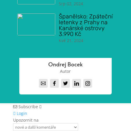
Srp 02, 2024
Španělsko: Zpáteční
letenky z Prahy na
Kanárské ostrovy
3.990 Kč
Kvě 21, 2024
Ondrej Bocek
Autor
Subscribe
Login
Upozornit na