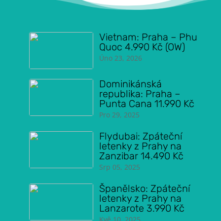
Vietnam: Praha – Phu
Quoc 4.990 Kč (OW)
Úno 23, 2026
Dominikánská
republika: Praha –
Punta Cana 11.990 Kč
Pro 29, 2025
Flydubai: Zpáteční
letenky z Prahy na
Zanzibar 14.490 Kč
Srp 05, 2025
Španělsko: Zpáteční
letenky z Prahy na
Lanzarote 3.990 Kč
Kvě 10, 2025