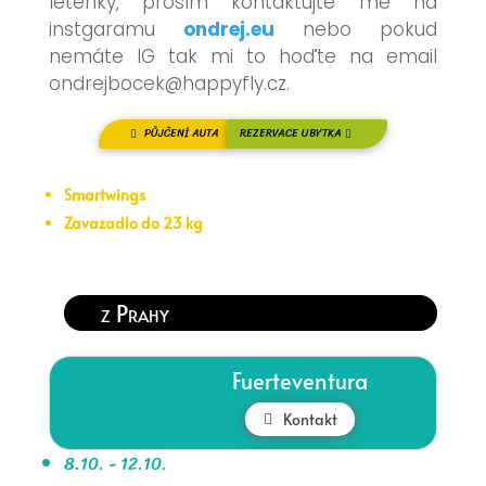
letenky, prosím kontaktujte mě na
instgaramu
ondrej.eu
nebo pokud
nemáte IG tak mi to hoďte na email
ondrejbocek@happyfly.cz.
PŮJČENÍ AUTA
REZERVACE UBYTKA
Smartwings
Zavazadlo do 23 kg
z Prahy
Fuerteventura
Kontakt
8.10. - 12.10.