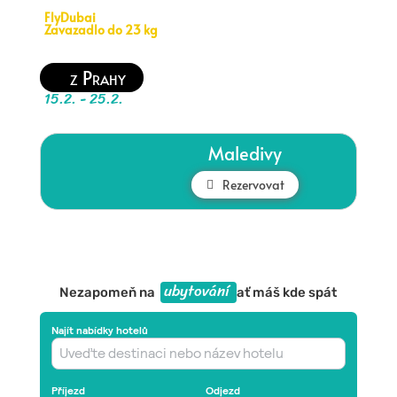
FlyDubai
Zavazadlo do 23 kg
z Prahy
15.2. - 25.2.
Maledivy
Rezervovat
ubytování
Nezapomeň na
ať máš kde spát