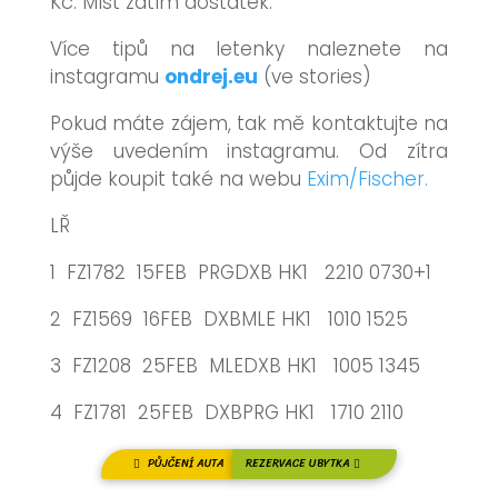
Kč. Míst zatím dostatek.
Více tipů na letenky naleznete na
instagramu
ondrej.eu
(ve stories)
Pokud máte zájem, tak mě kontaktujte na
výše uvedením instagramu. Od zítra
půjde koupit také na webu
Exim/Fischer.
LŘ
1
FZ
1782
15FEB PRGDXB HK1 2210 0730+1
2
FZ
1569
16FEB DXBMLE HK1 1010 1525
3
FZ
1208
25FEB MLEDXB HK1 1005 1345
4
FZ
1781
25FEB DXBPRG HK1 1710 2110
PŮJČENÍ AUTA
REZERVACE UBYTKA