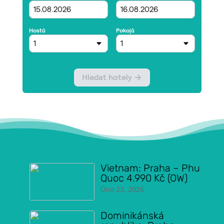
Vietnam: Praha – Phu
Quoc 4.990 Kč (OW)
Úno 23, 2026
Dominikánská