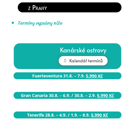
z Prahy
Termíny vypsány níže
Kanárské ostrovy
Kalendář termínů
Fuerteventura 31.8. – 7.9.
5.990 Kč
Gran Canaria 30.8. – 6.9. / 30.8. – 2.9.
5.990 Kč
Tenerife 28.8. – 4.9. / 1.9. – 8.9.
5.990 Kč