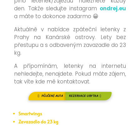
plno letenek/zájezdů naleznete každý
den. Takže sledujte instagram
ondrej.eu
a máte to dokonce zadarmo 😀
Aktuálně v nabídce zpáteční letenky z
Prahy na Kanárské ostrovy. Lety bez
přestupu a s odbaveným zavazadle do 23
kg.
A přípomínám, letenky na internetu
nehledejte, nenajdete. Pokud máte zájem,
tak víte kde mě kontaktovat.
PŮJČENÍ AUTA
REZERVACE UBYTKA
Smartwings
Zavazadlo do 23 kg