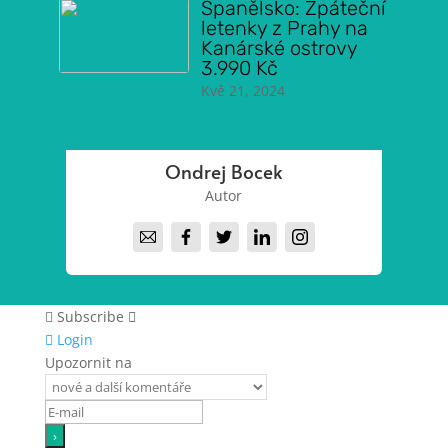
Španělsko: Zpáteční
letenky z Prahy na
Kanárské ostrovy
3.990 Kč
Kvě 21, 2024
Ondrej Bocek
Autor
Subscribe
Login
Upozornit na