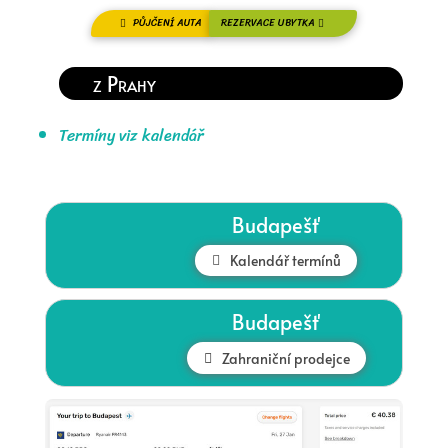
PŮJČENÍ AUTA
REZERVACE UBYTKA
z Prahy
Termíny viz kalendář
Budapešť
Kalendář termínů
Budapešť
Zahraniční prodejce