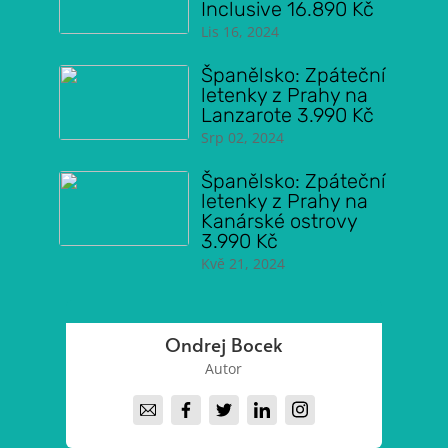
Inclusive 16.890 Kč
Lis 16, 2024
Španělsko: Zpáteční
letenky z Prahy na
Lanzarote 3.990 Kč
Srp 02, 2024
Španělsko: Zpáteční
letenky z Prahy na
Kanárské ostrovy
3.990 Kč
Kvě 21, 2024
Ondrej Bocek
Autor