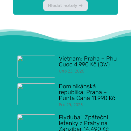
Vietnam: Praha – Phu
Quoc 4.990 Kč (OW)
Úno 23, 2026
Dominikánská
republika: Praha –
Punta Cana 11.990 Kč
Pro 29, 2025
Flydubai: Zpáteční
letenky z Prahy na
Zanzibar 14.490 Kč