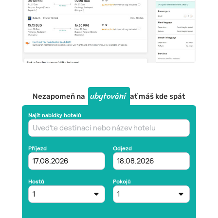
ubytování
Nezapomeň na
ať máš kde spát