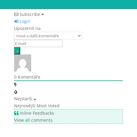
Subscribe
Login
Upozornit na
0
Komentáře
Nejstarší
Nejnovější
Most Voted
Inline Feedbacks
View all comments