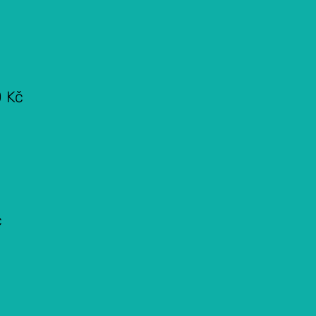
0 Kč
č