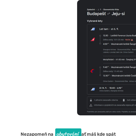
ubytování
Nezapomeň na
ať máš kde spát