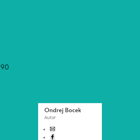
990
Ondrej Bocek
Autor