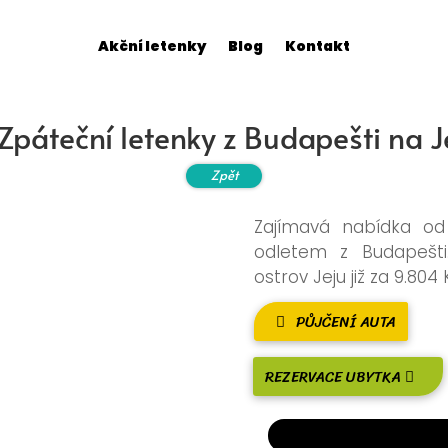
Akční letenky
Blog
Kontakt
 Zpáteční letenky z Budapešti na 
Zpět
Zajímavá nabídka od
odletem z Budapešti.
ostrov Jeju již za 9.804 
PŮJČENÍ AUTA
REZERVACE UBYTKA