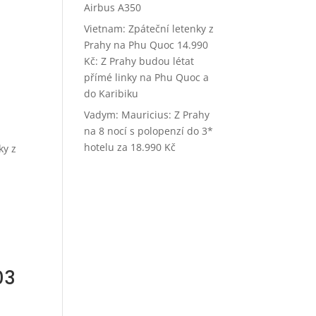
Airbus A350
Vietnam: Zpáteční letenky z
Prahy na Phu Quoc 14.990
Kč
:
Z Prahy budou létat
přímé linky na Phu Quoc a
do Karibiku
Vadym
:
Mauricius: Z Prahy
na 8 nocí s polopenzí do 3*
hotelu za 18.990 Kč
ky z
03