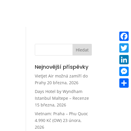
Faceb
Twitt
Nejnovější příspěvky
Linke
VietJet Air možná zamíří do
Mess
Prahy
20 března, 2026
Days Hotel by Wyndham
Share
Istanbul Maltepe – Recenze
15 března, 2026
Vietnam: Praha – Phu Quoc
4.990 Kč (OW)
23 února,
2026