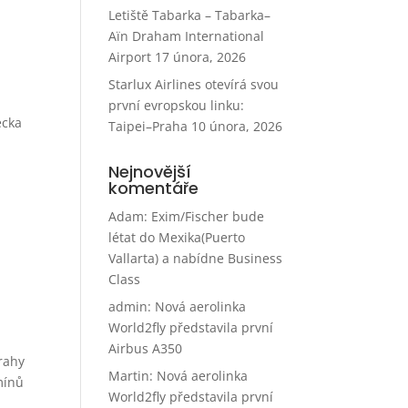
Letiště Tabarka – Tabarka–
Aïn Draham International
Airport
17 února, 2026
Starlux Airlines otevírá svou
první evropskou linku:
ecka
Taipei–Praha
10 února, 2026
Nejnovější
komentáře
Adam
:
Exim/Fischer bude
létat do Mexika(Puerto
Vallarta) a nabídne Business
Class
admin
:
Nová aerolinka
World2fly představila první
Airbus A350
rahy
Martin
:
Nová aerolinka
mínů
World2fly představila první