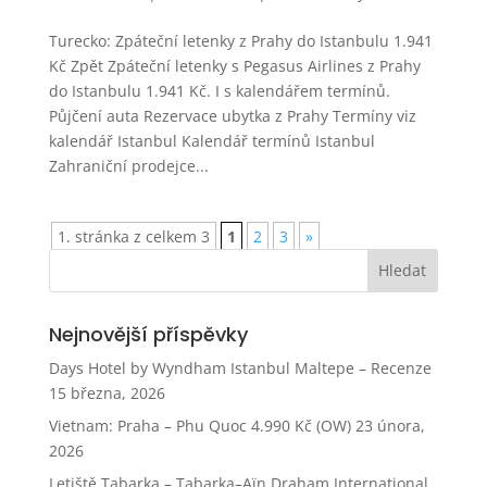
Turecko: Zpáteční letenky z Prahy do Istanbulu 1.941
Kč Zpět Zpáteční letenky s Pegasus Airlines z Prahy
do Istanbulu 1.941 Kč. I s kalendářem termínů.
Půjčení auta Rezervace ubytka z Prahy Termíny viz
kalendář Istanbul Kalendář termínů Istanbul
Zahraniční prodejce...
1. stránka z celkem 3
1
2
3
»
Nejnovější příspěvky
Days Hotel by Wyndham Istanbul Maltepe – Recenze
15 března, 2026
Vietnam: Praha – Phu Quoc 4.990 Kč (OW)
23 února,
2026
Letiště Tabarka – Tabarka–Aïn Draham International