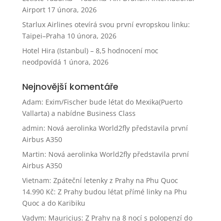
Airport
17 února, 2026
Starlux Airlines otevírá svou první evropskou linku:
Taipei–Praha
10 února, 2026
Hotel Hira (Istanbul) – 8,5 hodnocení moc
neodpovídá
1 února, 2026
Nejnovější komentáře
Adam
:
Exim/Fischer bude létat do Mexika(Puerto
Vallarta) a nabídne Business Class
admin
:
Nová aerolinka World2fly představila první
Airbus A350
Martin
:
Nová aerolinka World2fly představila první
Airbus A350
Vietnam: Zpáteční letenky z Prahy na Phu Quoc
14.990 Kč
:
Z Prahy budou létat přímé linky na Phu
Quoc a do Karibiku
Vadym
:
Mauricius: Z Prahy na 8 nocí s polopenzí do