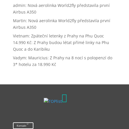
admin
:
Nová aerolinka World2fly představila první
Airbus A350
Martin
:
Nová aerolinka World2fly představila první
Airbus A350
Vietnam: Zpáteční letenky z Prahy na Phu Quoc
14.990 Kč
:
Z Prahy budou létat přímé linky na Phu
Quoc a do Karibiku
Vadym
:
Mauricius: Z Prahy na 8 nocí s polopenzí do
3* hotelu za 18.990 Kč

Kontakt