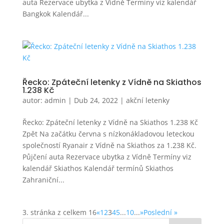
auta Rezervace ubytka z Vídně Termíny viz kalendář
Bangkok Kalendář...
Řecko: Zpáteční letenky z Vídně na Skiathos
1.238 Kč
autor:
admin
|
Dub 24, 2022
|
akční letenky
Řecko: Zpáteční letenky z Vídně na Skiathos 1.238 Kč
Zpět Na začátku června s nízkonákladovou leteckou
společností Ryanair z Vídně na Skiathos za 1.238 Kč.
Půjčení auta Rezervace ubytka z Vídně Termíny viz
kalendář Skiathos Kalendář termínů Skiathos
Zahraniční...
3. stránka z celkem 16
«
1
2
3
4
5
...
10
...
»
Poslední »