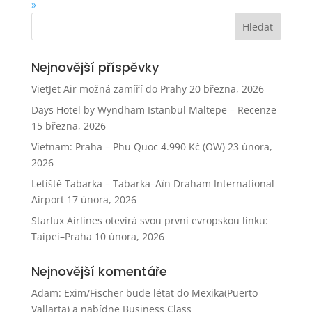
»
Nejnovější příspěvky
VietJet Air možná zamíří do Prahy
20 března, 2026
Days Hotel by Wyndham Istanbul Maltepe – Recenze
15 března, 2026
Vietnam: Praha – Phu Quoc 4.990 Kč (OW)
23 února,
2026
Letiště Tabarka – Tabarka–Aïn Draham International
Airport
17 února, 2026
Starlux Airlines otevírá svou první evropskou linku:
Taipei–Praha
10 února, 2026
Nejnovější komentáře
Adam
:
Exim/Fischer bude létat do Mexika(Puerto
Vallarta) a nabídne Business Class