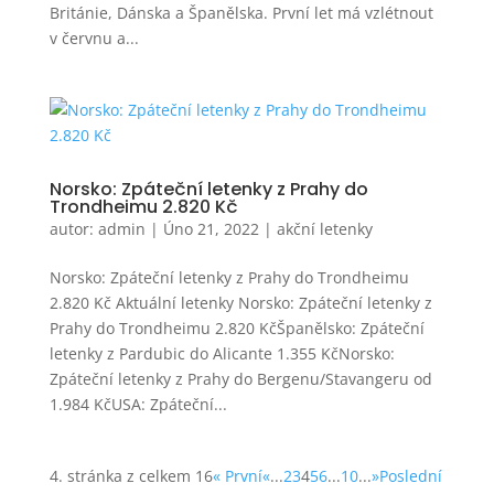
Británie, Dánska a Španělska. První let má vzlétnout
v červnu a...
Norsko: Zpáteční letenky z Prahy do
Trondheimu 2.820 Kč
autor:
admin
|
Úno 21, 2022
|
akční letenky
Norsko: Zpáteční letenky z Prahy do Trondheimu
2.820 Kč Aktuální letenky Norsko: Zpáteční letenky z
Prahy do Trondheimu 2.820 KčŠpanělsko: Zpáteční
letenky z Pardubic do Alicante 1.355 KčNorsko:
Zpáteční letenky z Prahy do Bergenu/Stavangeru od
1.984 KčUSA: Zpáteční...
4. stránka z celkem 16
« První
«
...
2
3
4
5
6
...
10
...
»
Poslední