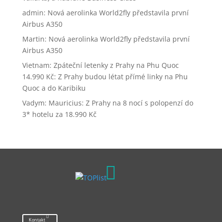
admin
:
Nová aerolinka World2fly představila první
Airbus A350
Martin
:
Nová aerolinka World2fly představila první
Airbus A350
Vietnam: Zpáteční letenky z Prahy na Phu Quoc
14.990 Kč
:
Z Prahy budou létat přímé linky na Phu
Quoc a do Karibiku
Vadym
:
Mauricius: Z Prahy na 8 nocí s polopenzí do
3* hotelu za 18.990 Kč

Kontakt