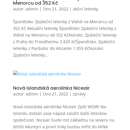
Menorcu od 352 Kč
autor:
admin
|
Úno 21, 2022
|
akční letenky
Španělsko: Zpáteční letenky z Vídně na Menorcu od
352 Kč Aktuální letenky Španělsko: Zpáteční letenky z
Vídně na Menorcu od 352 KčNorsko: Zpáteční letenky
z Prahy do Trondheimu 2.820 KčŠpanělsko: Zpáteční
letenky z Pardubic do Alicante 1.355 KčNorsko:
Zpáteční letenky...
Nová islandská aerolinka Niceair
autor:
admin
|
Úno 21, 2022
|
zprávy
Nová islandská aerolinka Niceair Zpět WOW! Na
Islandu dostali zase nápad založit další leteckou
společnost. Niceair bude mít základnu na severu na
letišti Akureyri a první linky budou mířit do Velké