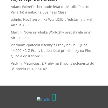
Adam
:
Exim/Fischer bude létat do Mexika(Puerto
Vallarta) a nabídne Business Class
admin
:
Nová aerolinka World2fly představila první
Airbus A350
Martin
:
Nová aerolinka World2fly představila první
Airbus A350
Vietnam: Zpáteční letenky z Prahy na Phu Quoc
14.990 Kč
:
Z Prahy budou létat přímé linky na Phu
Quoc a do Karibiku
Vadym
:
Mauricius: Z Prahy na 8 nocí s polopenzí do
3* hotelu za 18.990 Kč
