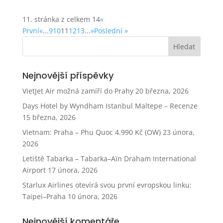
11. stránka z celkem 14
«
První
«
...
9
10
11
12
13
...
»
Poslední »
Nejnovější příspěvky
VietJet Air možná zamíří do Prahy
20 března, 2026
Days Hotel by Wyndham Istanbul Maltepe – Recenze
15 března, 2026
Vietnam: Praha – Phu Quoc 4.990 Kč (OW)
23 února,
2026
Letiště Tabarka – Tabarka–Aïn Draham International
Airport
17 února, 2026
Starlux Airlines otevírá svou první evropskou linku:
Taipei–Praha
10 února, 2026
Nejnovější komentáře