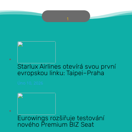
1
Starlux Airlines otevírá svou první
evropskou linku: Taipei–Praha
Úno 10, 2026
Eurowings rozšiřuje testování
nového Premium BIZ Seat