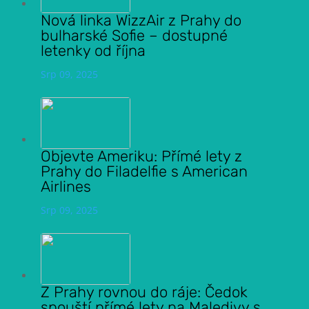
Nová linka WizzAir z Prahy do
bulharské Sofie – dostupné
letenky od října
Srp 09, 2025
Objevte Ameriku: Přímé lety z
Prahy do Filadelfie s American
Airlines
Srp 09, 2025
Z Prahy rovnou do ráje: Čedok
spouští přímé lety na Maledivy s