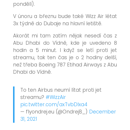
pondělí).
V únoru a březnu bude také Wizz Air létat
3x týdně do Dubaje na hlavní letiště.
Akorát mi tam zatím nějak nesedí čas z
Abu Dhabi do Vídně, kde je uvedeno 8
hodin a 5 minut. I když se letí proti jet
streamu, tak ten čas je o 2 hodiny delší,
než třeba Boeing 787 Etihad Airways z Abu
Dhabi do Vídně.
To ten Airbus neumí lítat proti jet
streamu?
#WizzAir
pic.twitter.com/axTvbDlxa4
— flyondrej.eu (@OndrejB_)
December
31, 2021