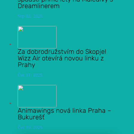
Dreamlinerem
Srp 02, 2025
Za dobrodružstvím do Skopje!
Wizz Air otevírá novou linku z
Prahy
Čvc 31, 2025
Animawings nová linka Praha –
Bukurešť
Čvc 19, 2025