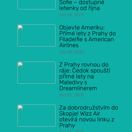
Sofie – dostupné
letenky od října
Srp 09, 2025
Objevte Ameriku:
Přímé lety z Prahy do
Filadelfie s American
Airlines
Srp 09, 2025
Z Prahy rovnou do
ráje: Čedok spouští
přímé lety na
Maledivy s
Dreamlinerem
Srp 02, 2025
Za dobrodružstvím do
Skopje! Wizz Air
otevírá novou linku z
Prahy
Čvc 31, 2025