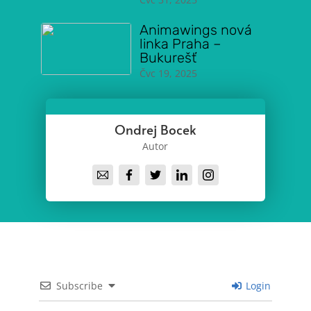
Animawings nová
linka Praha –
Bukurešť
Čvc 19, 2025
Ondrej Bocek
Autor
Subscribe
Login