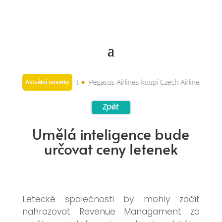
ového Premium BIZ Seat
Pegasus Airlines koupí Czech Airlines a Smar
Aktuální novinky
Zpět
Umělá inteligence bude
určovat ceny letenek
Letecké společnosti by mohly začít
nahrazovat Revenue Managament za