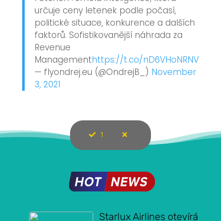
určuje ceny letenek podle počasí,
politické situace, konkurence a dalších
faktorů. Sofistikovanější náhrada za
Revenue
Management
https://t.co/nD6VHoNRNV
— flyondrej.eu (@OndrejB_)
November
3, 2021
1
Starlux Airlines otevírá