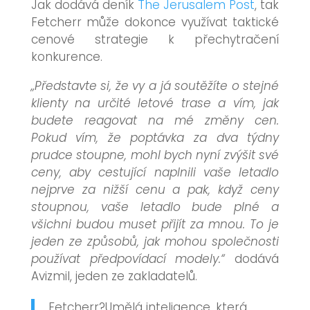
Jak dodává deník
The Jerusalem Post
, tak
Fetcherr může dokonce využívat taktické
cenové strategie k přechytračení
konkurence.
„Představte si, že vy a já soutěžíte o stejné
klienty na určité letové trase a vím, jak
budete reagovat na mé změny cen.
Pokud vím, že poptávka za dva týdny
prudce stoupne, mohl bych nyní zvýšit své
ceny, aby cestující naplnili vaše letadlo
nejprve za nižší cenu a pak, když ceny
stoupnou, vaše letadlo bude plné a
všichni budou muset přijít za mnou. To je
jeden ze způsobů, jak mohou společnosti
používat předpovídací modely.“
dodává
Avizmil, jeden ze zakladatelů.
Fetcherr?Umělá inteligence, která