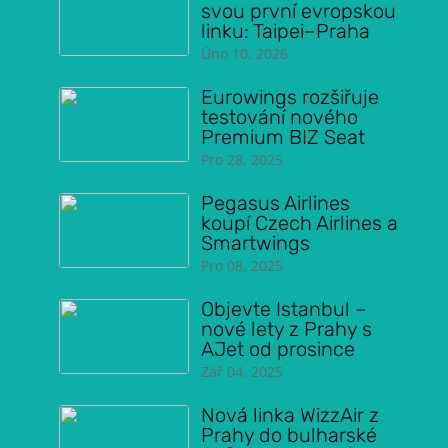
svou první evropskou
linku: Taipei–Praha
Úno 10, 2026
Eurowings rozšiřuje
testování nového
Premium BIZ Seat
Pro 28, 2025
Pegasus Airlines
koupí Czech Airlines a
Smartwings
Pro 08, 2025
Objevte Istanbul –
nové lety z Prahy s
AJet od prosince
Zář 04, 2025
Nová linka WizzAir z
Prahy do bulharské