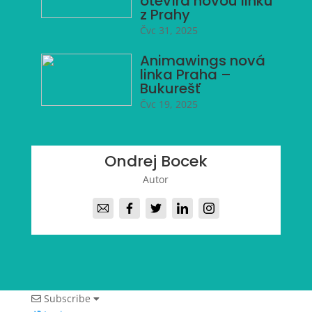
otevírá novou linku
z Prahy
Čvc 31, 2025
Animawings nová
linka Praha –
Bukurešť
Čvc 19, 2025
Ondrej Bocek
Autor
Subscribe