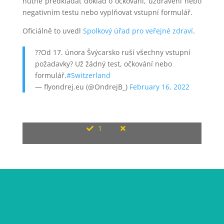
nutné předkládat doklad o očkování, uzdravení nebo
negativním testu nebo vyplňovat vstupní formulář.
Oficiálně to uvedl
Spolkový úřad pro veřejné zdraví
.
??Od 17. února Švýcarsko ruší všechny vstupní
požadavky? Už žádný test, očkování nebo
formulář.
#Switzerland
— flyondrej.eu (@OndrejB_)
February 16, 2022
1