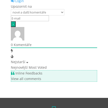
Login
Upozornit na
0
Komentáře
Nejstarší
Nejnovější
Most Voted
Inline Feedbacks
View all comments