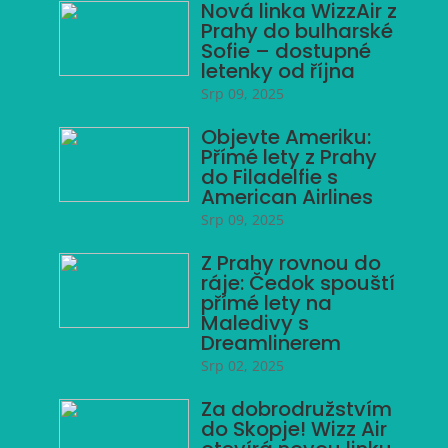
Nová linka WizzAir z
Prahy do bulharské
Sofie – dostupné
letenky od října
Srp 09, 2025
Objevte Ameriku:
Přímé lety z Prahy
do Filadelfie s
American Airlines
Srp 09, 2025
Z Prahy rovnou do
ráje: Čedok spouští
přímé lety na
Maledivy s
Dreamlinerem
Srp 02, 2025
Za dobrodružstvím
do Skopje! Wizz Air