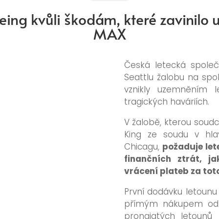
eing kvůli škodám, které zavinilo
MAX
Česká letecká spole
Seattlu žalobu na spol
vznikly uzemněním 
tragických haváriích.
V žalobě, kterou soud
King ze soudu v hla
Chicagu,
požaduje let
finančních ztrát, j
vrácení plateb za toto
První dodávku letounu
přímým nákupem od s
pronajatých letounů