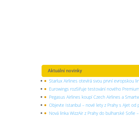
Aktuální novinky
Starlux Airlines otevírá svou první evropskou li
Eurowings rozšiřuje testování nového Premiu
Pegasus Airlines koupí Czech Airlines a Smart
Objevte Istanbul – nové lety z Prahy s AJet od
Nová linka WizzAir z Prahy do bulharské Sofie 