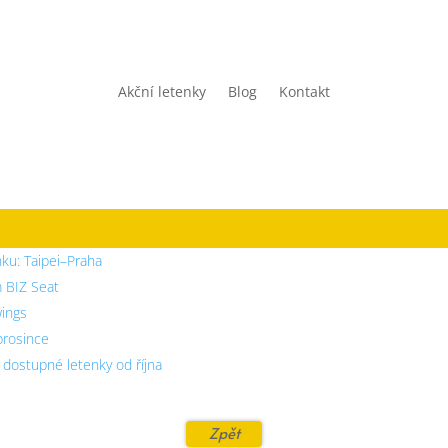
Akční letenky
Blog
Kontakt
nku: Taipei–Praha
m BIZ Seat
wings
 prosince
– dostupné letenky od října
Zpět