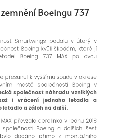
 uzemnění Boeingu 737
čnost Smartwings podala v úterý v
ečnost Boeing kvůli škodám, které jí
letadel Boeing 737 MAX po dvou
ce přesunul k vyššímu soudu v okrese
vním městě společnosti Boeing v
ecká společnost náhradu vzniklých
akož i vrácení jednoho letadla a
 letadlo a záloh na další.
 MAX převzala aerolinka v lednu 2018
polečnosti Boeing a dalších šest
 bylo dodáno přímo z montážního