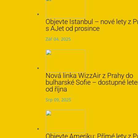
Objevte Istanbul – nové lety z 
s AJet od prosince
Zář 04, 2025
Nová linka WizzAir z Prahy do
bulharské Sofie – dostupné let
od října
Srp 09, 2025
Objevte Ameriku: Přímé lety z P