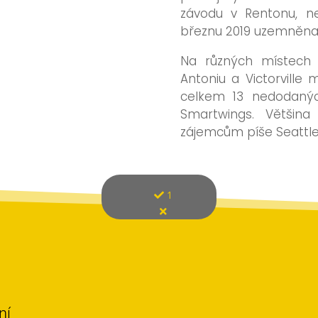
závodu v Rentonu, ne
březnu 2019 uzemněna
Na různých místech 
Antoniu a Victorville 
celkem 13 nedodaný
Smartwings. Většin
zájemcům píše Seattle
1
ní