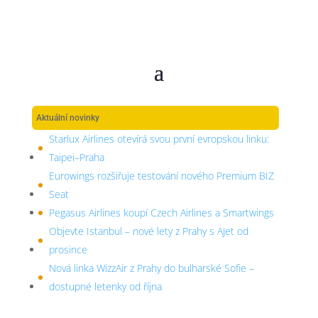
Aktuální novinky
Starlux Airlines otevírá svou první evropskou linku:
Taipei–Praha
Eurowings rozšiřuje testování nového Premium BIZ
Seat
Pegasus Airlines koupí Czech Airlines a Smartwings
Objevte Istanbul – nové lety z Prahy s AJet od
prosince
Nová linka WizzAir z Prahy do bulharské Sofie –
dostupné letenky od října