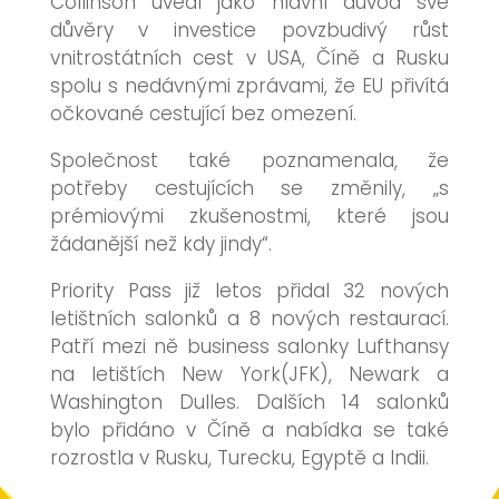
Collinson uvedl jako hlavní důvod své
důvěry v investice povzbudivý růst
vnitrostátních cest v USA, Číně a Rusku
spolu s nedávnými zprávami, že EU přivítá
očkované cestující bez omezení.
Společnost také poznamenala, že
potřeby cestujících se změnily, „s
prémiovými zkušenostmi, které jsou
žádanější než kdy jindy“.
Priority Pass již letos přidal 32 nových
letištních salonků a 8 nových restaurací.
Patří mezi ně business salonky Lufthansy
na letištích New York(JFK), Newark a
Washington Dulles. Dalších 14 salonků
bylo přidáno v Číně a nabídka se také
rozrostla v Rusku, Turecku, Egyptě a Indii.