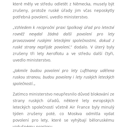
které měly ve středu odletět z Německa, musely být
zrušeny, protože ruské úřady jim včas neposkytly
potřebná povolení, uvedlo ministerstvo.
„
Vzhledem k reciproční praxi Spolkový úřad pro letectví
rovněž nevydal žádná další povolení pro lety
provozované ruskými leteckými společnostmi, dokud z
ruské strany nepřijde povolení
,“ dodalo. V úterý byly
zrušeny tři lety Aeroflotu a ve středu další čtyři,
uvedlo ministerstvo.
„
Jakmile budou povolení pro lety Lufthansy udělena
ruskou stranou, budou povoleny i lety ruských leteckých
společností.
„
Zatímco ministerstvo neupřesnilo důvod blokování ze
strany ruských úřadů, některé lety evropských
leteckých společností včetně Air France byly minulý
týden zrušeny poté, co Moskva odmítla vydat
povolení pro lety, které se vyhýbají běloruskému
vzdušnému prostoru.