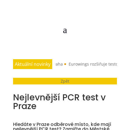
Aktuální novinky
skou linku: Taipei–Praha
Eurowings rozšiřuje testování nového P
Zpět
Nejlevnější PCR test v
Praze
Hledáte v Praze odběrové místo, kde mají
nejlevnější PCR test? Zamiřte do Městské