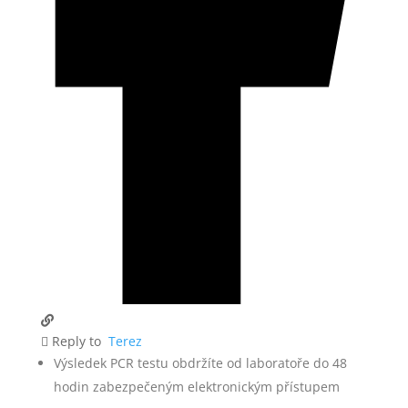
Reply to
Terez
Výsledek PCR testu obdržíte od laboratoře do 48
hodin zabezpečeným elektronickým přístupem