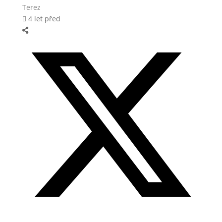
Terez
4 let před