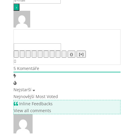
{}
[+]
5
Komentáře
Nejstarší
Nejnovější
Most Voted
Inline Feedbacks
View all comments