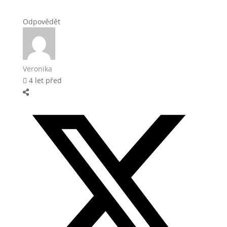
Odpovědět
Veronika
4 let před