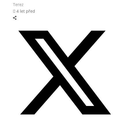
Terez
4 let před