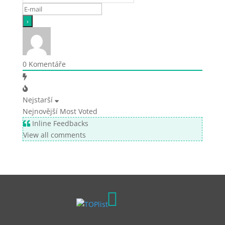
0
Komentáře
Nejstarší
Nejnovější
Most Voted
Inline Feedbacks
View all comments
