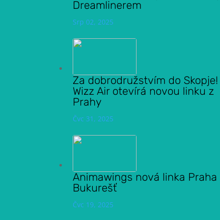
Dreamlinerem
Srp 02, 2025
Za dobrodružstvím do Skopje!
Wizz Air otevírá novou linku z
Prahy
Čvc 31, 2025
Animawings nová linka Praha
Bukurešť
Čvc 19, 2025