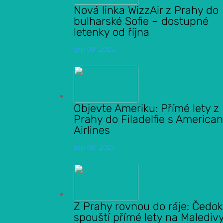
Nová linka WizzAir z Prahy do
bulharské Sofie – dostupné
letenky od října
Srp 09, 2025
Objevte Ameriku: Přímé lety z
Prahy do Filadelfie s America
Airlines
Srp 09, 2025
Z Prahy rovnou do ráje: Čedo
spouští přímé lety na Maledivy