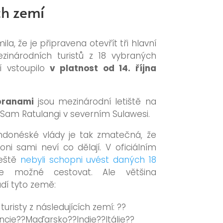
ch zemí
a, že je připravena otevřít tři hlavní
mezinárodních turistů z 18 vybraných
í vstoupilo
v platnost od 14. října
branami
jsou mezinárodní letiště na
tě Sam Ratulangi v severním Sulawesi.
ndonéské vlády je tak zmatečná, že
ni sami neví co dělají. V oficiálním
 ještě
nebyli schopni uvést daných 18
e možné cestovat. Ale většina
ádí tyto země:
turisty z následujících zemí: ??
ncie??Maďarsko??Indie??Itálie??