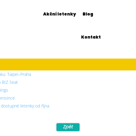
Akční letenky
Blog
Kontakt
nku: Taipei–Praha
m BIZ Seat
wings
 prosince
– dostupné letenky od října
Zpět