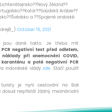
Lichtenštejnsko??Nový Zéland??
rtugalsko??Katar??Saúdská Arábie??
lsko??Švédsko a ??Spojené arabské
ndrejB_)
October 15, 2021
 jsou dané takto. Je třeba mít
 PCR negativní test před odletem,
je náklady při onemocnění COVID,
í karanténu a poté negativní PCR
ráva indonéské vlády
zde
.
Stačí použít
turisty je nyní cestování na Bali
ti dosud nepřistál žádný mezinárodní