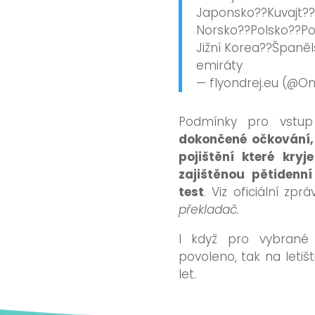
Japonsko??Kuvajt??
Norsko??Polsko??Po
Jižní Korea??Španě
emiráty
— flyondrej.eu (@O
Podmínky pro vstup
dokončené očkování,
pojištění které kry
zajištěnou pětidenn
test
. Viz oficiální zp
překladač.
I když pro vybrané 
povoleno, tak na letiš
let.