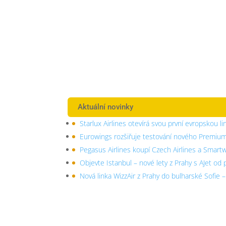
Aktuální novinky
Starlux Airlines otevírá svou první evropskou li
Eurowings rozšiřuje testování nového Premiu
Pegasus Airlines koupí Czech Airlines a Smart
Objevte Istanbul – nové lety z Prahy s AJet od
Nová linka WizzAir z Prahy do bulharské Sofie 