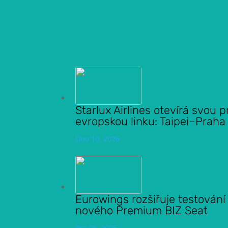
Starlux Airlines otevírá svou p
evropskou linku: Taipei–Praha
Úno 10, 2026
Eurowings rozšiřuje testování
nového Premium BIZ Seat
Pro 28, 2025