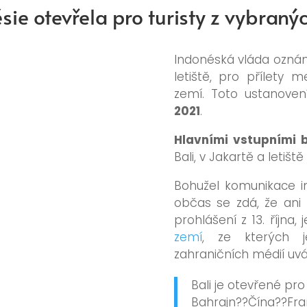
sie otevřela pro turisty z vybraný
Indonéská vláda oznámil
letiště, pro přílety 
zemí.
Toto ustanoven
2021
.
Hlavními vstupními 
Bali, v Jakartě a letiš
Bohužel komunikace i
občas se zdá, že ani o
prohlášení z 13. října,
zemí
, ze kterých j
zahraničních médií uv
Bali je otevřené pro 
Bahrajn??Čína??Fra