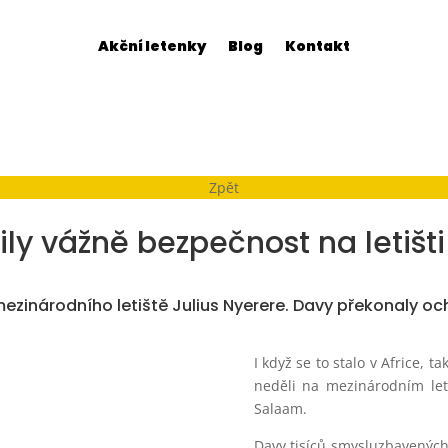
Akční letenky
Blog
Kontakt
Zpět
ly vážně bezpečnost na letišt
mezinárodního letiště
Julius Nyerere. Davy překonaly och
I když se to stalo v Africe, 
neděli na mezinárodním let
Salaam.
Davy tisíců smysluzbavených