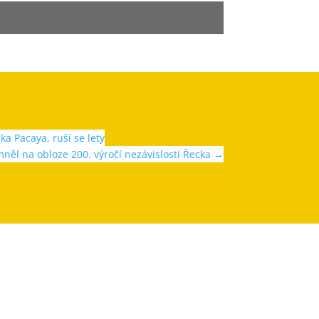
a Pacaya, ruší se lety
něl na obloze 200. výročí nezávislosti Řecka
→