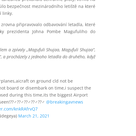
šilo bezpečnost mezinárodního letiště na které
 linky.
e zrovna připravovalo odbavování letadla, které
tky prezidenta
Johna Pombe Magufuliho do
olem a zpívaly „Magufuli Shujaa, Magufuli Shujaa“,
, a procházely z jednoho letadla do druhého, když
airplanes,aicraft on ground cld not be
not board or disembark on time,i suspect the
sed during this time,its the biggest Airport
n!??‍♂️??‍♂️??‍♂️??‍♂️??‍♂️
@breakingavnews
ter.com/knkRAfrvQ7
lNdegeya)
March 21, 2021