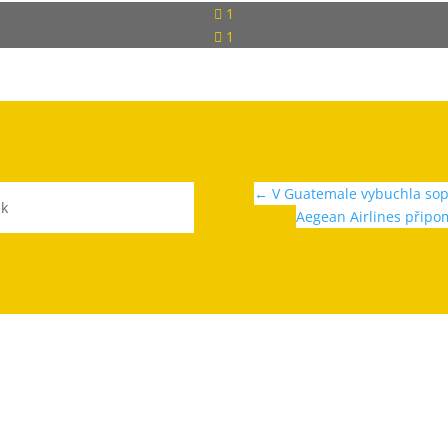
1
1
←
V Guatemale vybuchla sopk
ek
Aegean Airlines připom