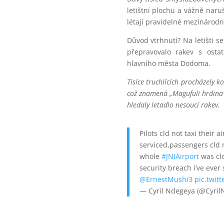
letištní plochu a vážně naru
létají pravidelné mezinárodní
Důvod vtrhnutí? Na letišti s
přepravovalo rakev s osta
hlavního města Dodoma.
Tisíce truchlících procházely k
což znamená „Magufuli hrdina“
hledaly letadlo nesoucí rakev.
Pilots cld not taxi their 
serviced,passengers cld 
whole
#JNIAirport
was clo
security breach i’ve ever see
@ErnestMushi3
pic.twit
— Cyril Ndegeya (@Cyri