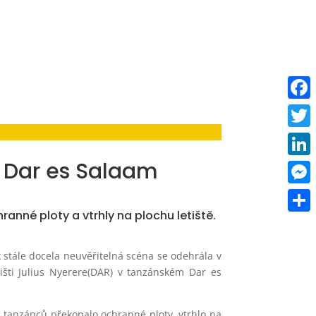
Faceb
Twitt
i Dar es Salaam
Linke
Mess
ranné ploty a vtrhly na plochu letiště.
Share
tak stále docela neuvěřitelná scéna se odehrála v
išti Julius Nyerere(DAR) v tanzánském Dar es
 tanzánců překonalo ochranné ploty, vtrhlo na