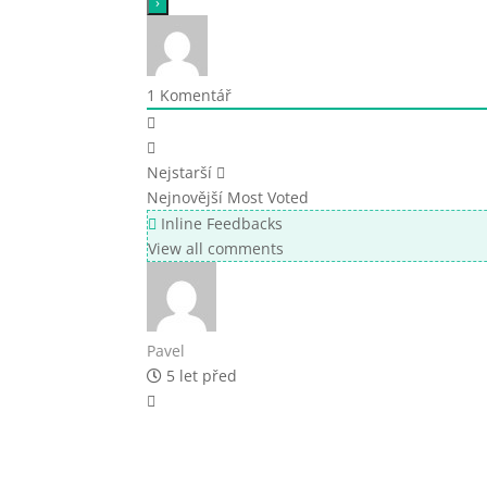
1
Komentář
Nejstarší
Nejnovější
Most Voted
Inline Feedbacks
View all comments
Pavel
5 let před