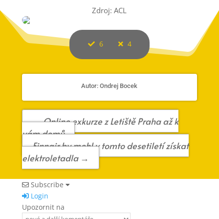
Zdroj: ACL
6
4
Autor: Ondrej Bocek
←
Online exkurze z Letiště Praha až k
vám domů
Finnair by mohl v tomto desetiletí získat
elektroletadla
→
Subscribe
Login
Upozornit na