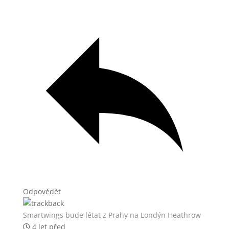
Odpovědět
Smartwings bude létat z Prahy na Londýn Heathrow
4 let před