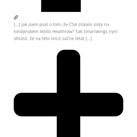
[…] jak jsem psal o tom, že ČSA získalo sloty na
londýnském letišti Heathrow? Tak Smartwings nyní
ohlásil, že na této lince začne létat […]