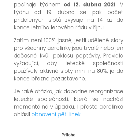
počínaje týdnem
od 12. dubna 2021
. V
týdnu od 19. dubna se pak počet
přidělených slotů zvyšuje na 14 až do
konce letního letového řádu v říjnu.
Zatím není 100% jasné, jestli udělené sloty
pro všechny aerolinky jsou trvalé nebo jen
dočasné, kvůli poklesu poptávky. Pravidlo
vyžadující, aby letecké společnosti
používaly aktivně sloty min. na 80%, je do
konce března pozastaveno.
Je také otázka, jak dopadne reorganizace
letecké společnosti, která se nachází
momentálně v úpadku. I přesto aerolinka
ohlásil
obnovení pěti linek
.
Příloha