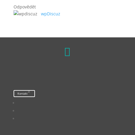
Odpovědět
wpDiscuz

Kontakt