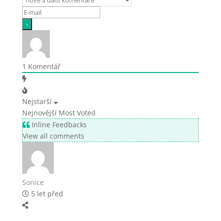
1
Komentář
Nejstarší
Nejnovější
Most Voted
Inline Feedbacks
View all comments
Sonice
5 let před