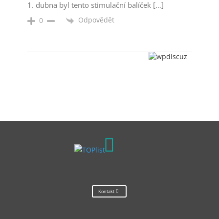
1. dubna byl tento stimulační balíček […]
Odpovědět
0

Kontakt