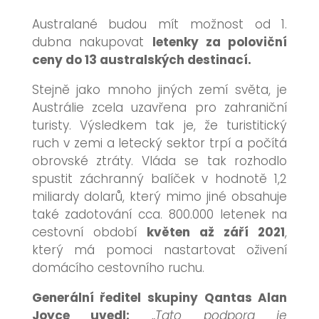
Australané budou mít možnost od 1.
dubna nakupovat
letenky za poloviční
ceny do 13 australských destinací.
Stejně jako mnoho jiných zemí světa, je
Austrálie zcela uzavřena pro zahraniční
turisty. Výsledkem tak je, že turistitický
ruch v zemi a letecký sektor trpí a počítá
obrovské ztráty. Vláda se tak rozhodlo
spustit záchranný balíček v hodnotě 1,2
miliardy dolarů, který mimo jiné obsahuje
také zadotování cca. 800.000 letenek na
cestovní období
květen až září 2021
,
který má pomoci nastartovat oživení
domácího cestovního ruchu.
Generální ředitel skupiny Qantas Alan
Joyce uvedl:
„
Tato podpora je