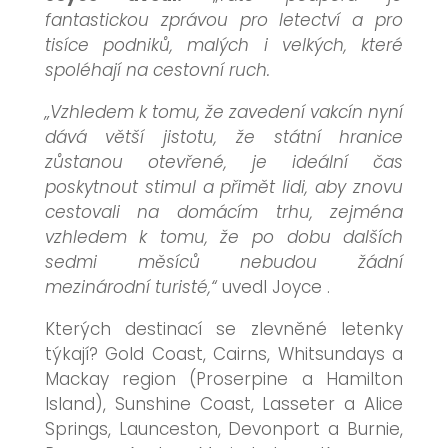
fantastickou zprávou pro letectví a pro
tisíce podniků, malých i velkých, které
spoléhají na cestovní ruch.
„Vzhledem k tomu, že zavedení vakcín nyní
dává větší jistotu, že státní hranice
zůstanou otevřené, je ideální čas
poskytnout stimul a přimět lidi, aby znovu
cestovali na domácím trhu, zejména
vzhledem k tomu, že po dobu dalších
sedmi měsíců nebudou žádní
mezinárodní turisté,“
uvedl Joyce .
Kterých destinací se zlevněné letenky
týkají?
Gold Coast, Cairns, Whitsundays a
Mackay region (Proserpine a Hamilton
Island), Sunshine Coast, Lasseter a Alice
Springs, Launceston, Devonport a Burnie,