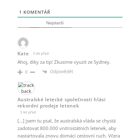
1
KOMENTÁŘ
Nejstarší
Kate
5 let před
Ahoj, diky za tip! Zkusime vyuzit ze Sydney.
Odpovědět
0
Australské letecké společnosti hlásí
rekordní prodeje letenek
5 let před
[…] jsem tu psal, že australská vláda se chystá
zadotovat 800.000 vnitrostátních letenek, aby
nastartovala znovu domácí cestovní ruch. Včera