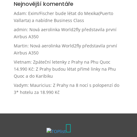
Nejnovější komentáře
Adam
:
Exim/Fischer bude létat do Mexika(Puerto
Vallarta) a nabídne Business Class
admin
:
Nová aerolinka World2fly představila první
Airbus A350
Martin
:
Nová aerolinka World2fly představila první
Airbus A350
Vietnam: Zpáteční letenky z Prahy na Phu Quoc
14.990 Kč
:
Z Prahy budou létat přímé linky na Phu
Quoc a do Karibiku
Vadym
:
Mauricius: Z Prahy na 8 nocí s polopenzí do
3* hotelu za 18.990 Kč
