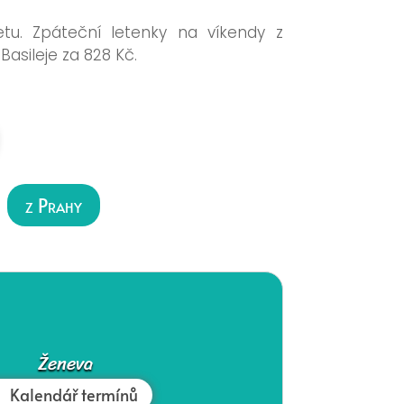
etu. Zpáteční letenky na víkendy z
asileje za 828 Kč.
z Prahy
Ženeva
Kalendář termínů