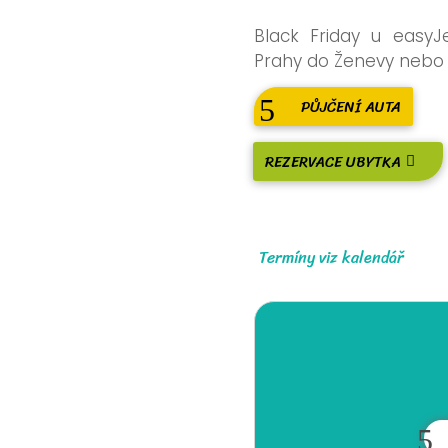
Black Friday u easyJ
Prahy do Ženevy nebo B
PŮJČENÍ AUTA
REZERVACE UBYTKA
Termíny viz kalendář