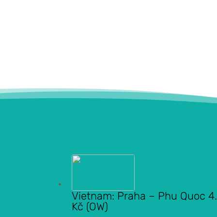
Vietnam: Praha – Phu Quoc 4
Kč (OW)