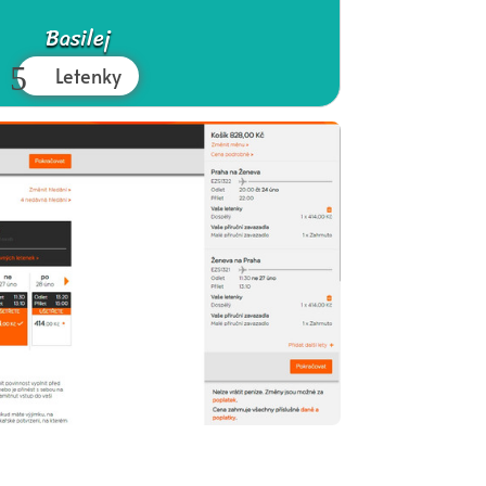
Basilej
Letenky