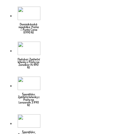
Dominikánská
republika: Praha
– Punta Cana
11.990 Kč
Flydubai: Zpáteční
letenky z Prahy na
Zanzibar 14.490
Kč
Španělsko:
Zpáteční letenky z
Prahy na
Lanzarote 3.990
Kč
Španělsko: