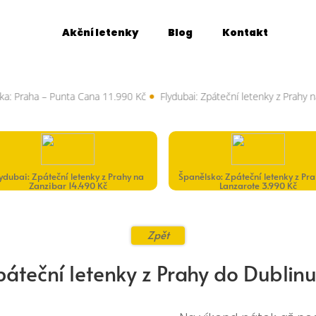
Akční letenky
Blog
Kontakt
raha – Punta Cana 11.990 Kč
Flydubai: Zpáteční letenky z Prahy na Za
lydubai: Zpáteční letenky z Prahy na
Španělsko: Zpáteční letenky z Pr
Zanzibar 14.490 Kč
Lanzarote 3.990 Kč
Zpět
Zpáteční letenky z Prahy do Dublin