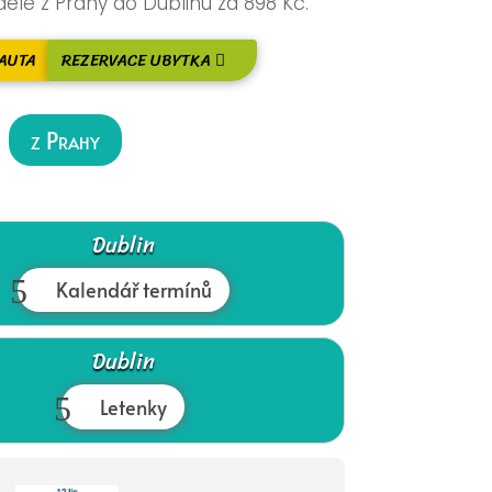
ěle z Prahy do Dublinu za 898 Kč.
AUTA
REZERVACE UBYTKA
z Prahy
Dublin
Kalendář termínů
Dublin
Letenky