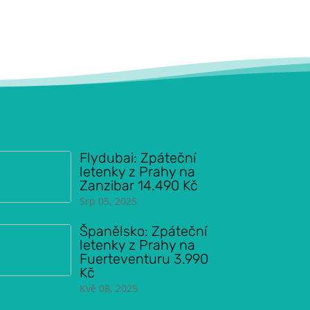
Flydubai: Zpáteční
letenky z Prahy na
Zanzibar 14.490 Kč
Srp 05, 2025
Španělsko: Zpáteční
letenky z Prahy na
Fuerteventuru 3.990
Kč
Kvě 08, 2025