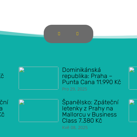
Dominikánská
Kč
republika: Praha –
Punta Cana 11.990 Kč
Pro 29, 2025
ční
Španělsko: Zpáteční
na
letenky z Prahy na
Kč
Mallorcu v Business
Class 7.380 Kč
Kvě 08, 2025