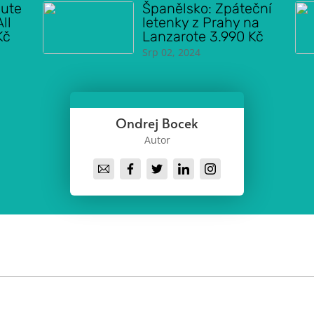
nute
Španělsko: Zpáteční
ll
letenky z Prahy na
Kč
Lanzarote 3.990 Kč
Srp 02, 2024
Ondrej Bocek
Autor