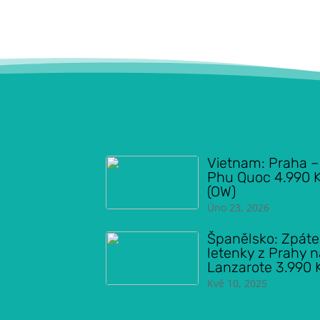
Vietnam: Praha –
Phu Quoc 4.990 
(OW)
Úno 23, 2026
Španělsko: Zpáte
letenky z Prahy 
Lanzarote 3.990 
Kvě 10, 2025