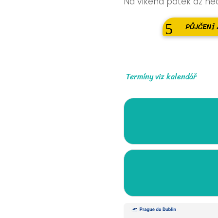
Na víkend pátek až ned
PŮJČENÍ 
Termíny viz kalendář