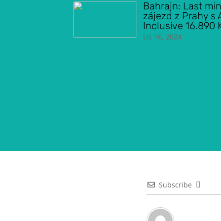
Bahrajn: Last mi
zájezd z Prahy s A
Inclusive 16.890 
Lis 16, 2024
Subscribe