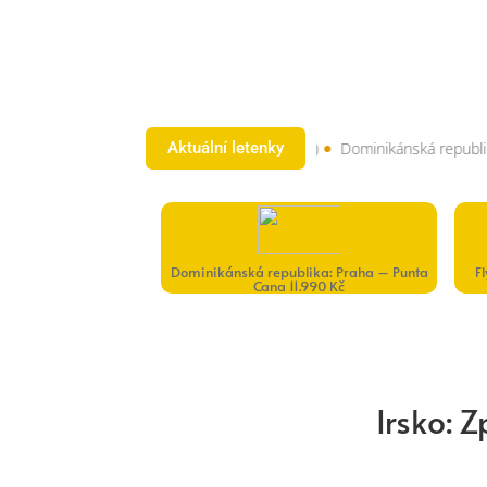
Vietnam: Praha – Phu Quoc 4.990 Kč (OW)
Dominikánská republika: P
Aktuální letenky
Dominikánská republika: Praha – Punta
F
Cana 11.990 Kč
Irsko: 