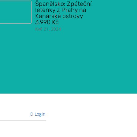
Španělsko: Zpáteční
letenky z Prahy na
Kanárské ostrovy
3.990 Kč
Kvě 21, 2024
Login