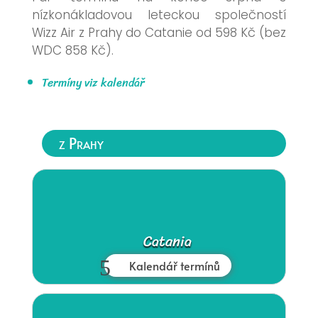
nízkonákladovou leteckou společností
Wizz Air z Prahy do Catanie od 598 Kč (bez
WDC 858 Kč).
Termíny viz kalendář
z Prahy
Catania
Kalendář termínů