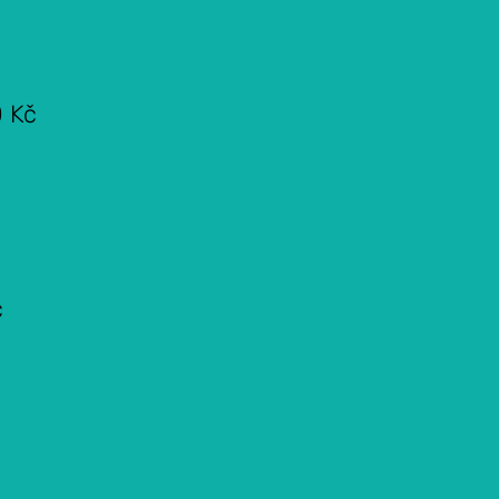
0 Kč
č