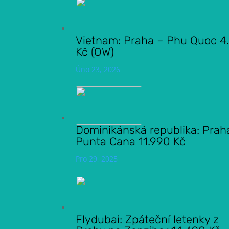
Vietnam: Praha – Phu Quoc 4
Kč (OW)
Úno 23, 2026
Dominikánská republika: Prah
Punta Cana 11.990 Kč
Pro 29, 2025
Flydubai: Zpáteční letenky z