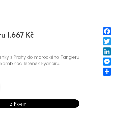
u 1.667 Kč
Faceb
Twitt
enky z Prahy do marockého Tangieru
Linke
o kombinaci letenek Ryanairu.
Mess
Share
z Prahy