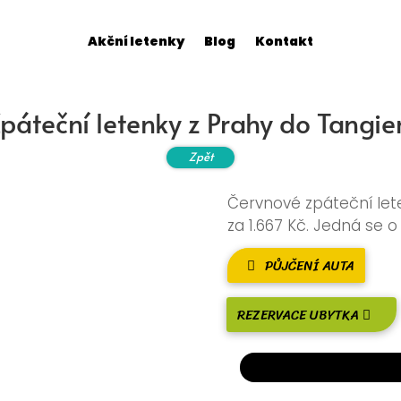
Akční letenky
Blog
Kontakt
páteční letenky z Prahy do Tangier
Zpět
Červnové zpáteční let
za 1.667 Kč. Jedná se 
PŮJČENÍ AUTA
REZERVACE UBYTKA