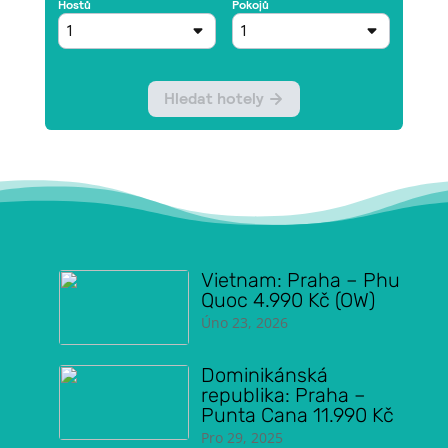
Vietnam: Praha – Phu
Quoc 4.990 Kč (OW)
Úno 23, 2026
Dominikánská
republika: Praha –
Punta Cana 11.990 Kč
Pro 29, 2025