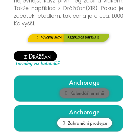
nejlevnější, když první leg začíná vlakem.
Takže například z Drážďan(XIR). Pokud je
začátek letadlem, tak cena je o cca. 1.000
Kč vyšší.
PŮJČENÍ AUTA
REZERVACE UBYTKA
z Drážďan
Termíny viz kalendář
Anchorage
Kalendář termínů
Anchorage
Zahraniční prodejce