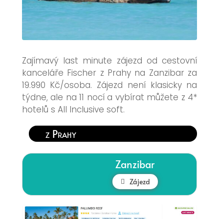
Zajímavý last minute zájezd od cestovní
kanceláře Fischer z Prahy na Zanzibar za
19.990 Kč/osoba. Zájezd není klasicky na
týdne, ale na 11 nocí a vybírat můžete z 4*
hotelů s All Inclusive soft.
z Prahy
Zanzibar
Zájezd