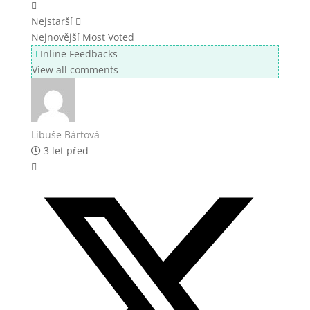
Nejstarší
Nejnovější
Most Voted
Inline Feedbacks
View all comments
Libuše Bártová
3 let před