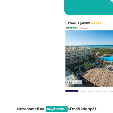
H
ubytování
Nezapomeň na
ať máš kde spát