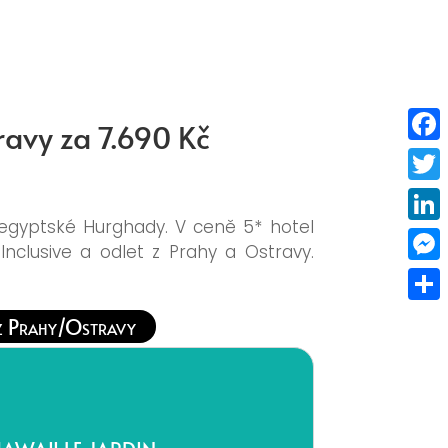
ravy za 7.690 Kč
Faceb
Twitt
egyptské Hurghady. V ceně 5* hotel
Linke
 Inclusive a odlet z Prahy a Ostravy.
Mess
Share
z Prahy/Ostravy