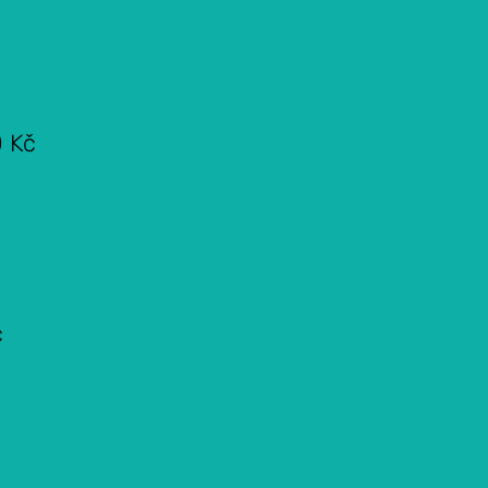
0 Kč
č