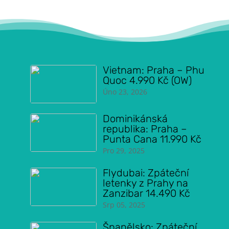
Vietnam: Praha – Phu
Quoc 4.990 Kč (OW)
Úno 23, 2026
Dominikánská
republika: Praha –
Punta Cana 11.990 Kč
Pro 29, 2025
Flydubai: Zpáteční
letenky z Prahy na
Zanzibar 14.490 Kč
Srp 05, 2025
Španělsko: Zpáteční