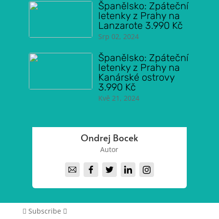
Španělsko: Zpáteční
letenky z Prahy na
Lanzarote 3.990 Kč
Srp 02, 2024
Španělsko: Zpáteční
letenky z Prahy na
Kanárské ostrovy
3.990 Kč
Kvě 21, 2024
Ondrej Bocek
Autor
Subscribe