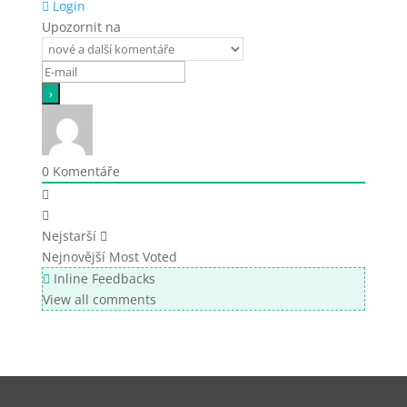
Login
Upozornit na
0
Komentáře
Nejstarší
Nejnovější
Most Voted
Inline Feedbacks
View all comments