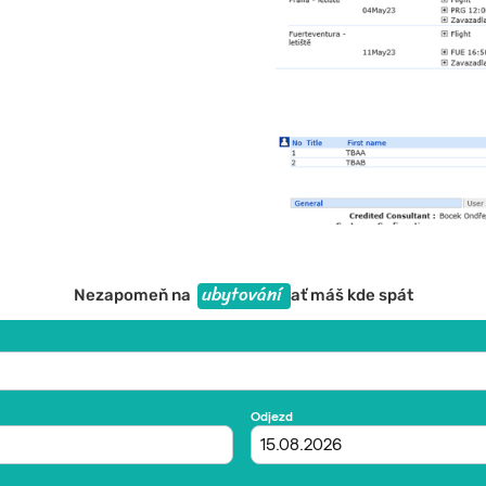
ubytování
Nezapomeň na
ať máš kde spát