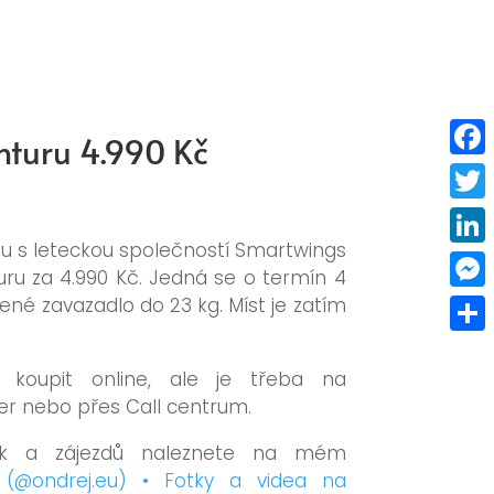
nturu 4.990 Kč
Faceb
Twitt
pu s leteckou společností Smartwings
Linke
uru za 4.990 Kč. Jedná se o termín 4
vené zavazadlo do 23 kg. Míst je zatím
Mess
Share
 koupit online, ale je třeba na
r nebo přes Call centrum.
nek a zájezdů naleznete na mém
 (@ondrej.eu) • Fotky a videa na