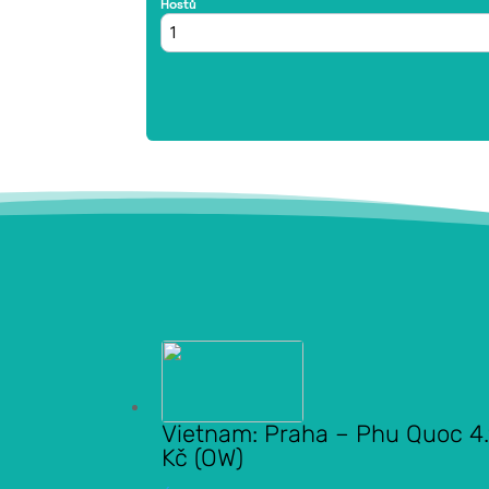
Vietnam: Praha – Phu Quoc 4
Kč (OW)