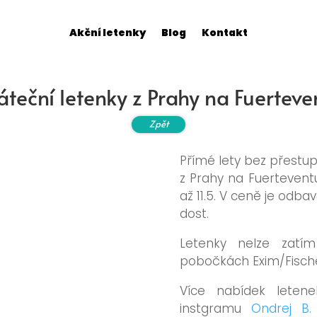
Akční letenky
Blog
Kontakt
áteční letenky z Prahy na Fuerteve
Zpět
Přímé lety bez přestu
z Prahy na Fuertevent
až 11.5. V ceně je odba
dost.
Letenky nelze zatím
pobočkách Exim/Fische
Více nabídek lete
instgramu
Ondrej B.