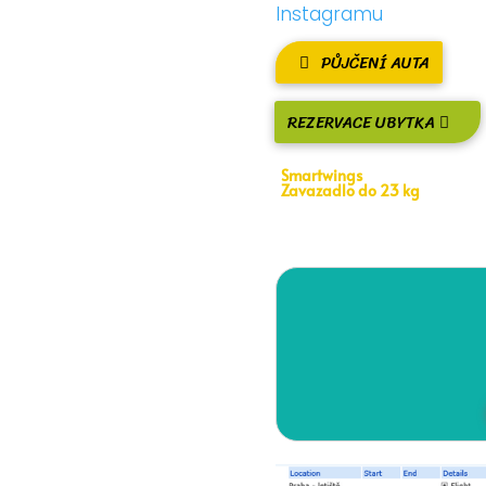
Instagramu
PŮJČENÍ AUTA
REZERVACE UBYTKA
Smartwings
Zavazadlo do 23 kg