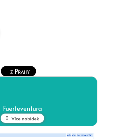
z Prahy
Fuerteventura
Více nabídek